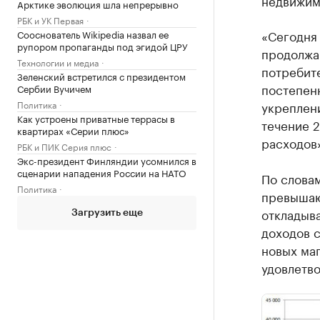
недвижим
Арктике эволюция шла непрерывно
РБК и УК Первая
«Сегодня
Сооснователь Wikipedia назвал ее
рупором пропаганды под эгидой ЦРУ
продолжа
Технологии и медиа
потребит
Зеленский встретился с президентом
постепенн
Сербии Вучичем
Политика
укреплени
Как устроены приватные террасы в
течение 2
квартирах «Серии плюс»
расходов
РБК и ПИК Серия плюс
Экс-президент Финляндии усомнился в
сценарии нападения России на НАТО
По слова
Политика
превышаю
откладыв
Загрузить еще
доходов с
новых маг
удовлетво