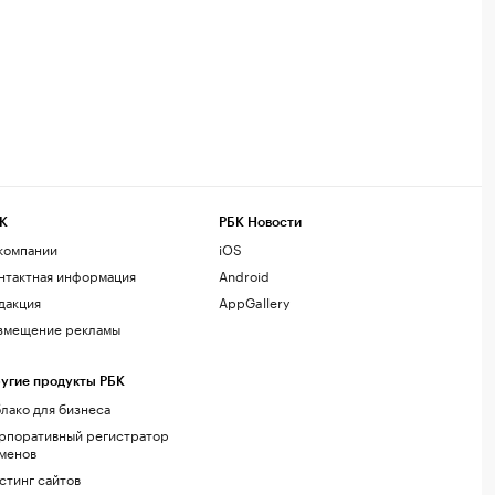
К
РБК Новости
компании
iOS
нтактная информация
Android
дакция
AppGallery
змещение рекламы
угие продукты РБК
лако для бизнеса
рпоративный регистратор
менов
стинг сайтов