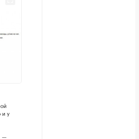
вой
 и у
, —