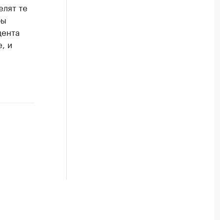
елят те
бы
цента
, и