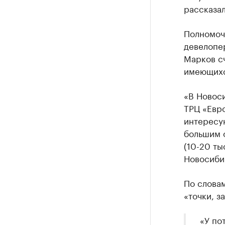
рассказа
Полномоч
девелопе
Марков сч
имеющихс
«В Новоси
ТРЦ «Евро
интересу
большим 
(10-20 ты
Новосиби
По слова
«точки, з
«У по