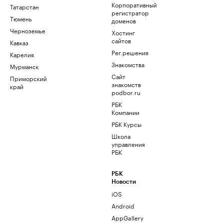
Корпоративный
Татарстан
регистратор
Тюмень
доменов
Черноземье
Хостинг
сайтов
Кавказ
Рег.решения
Карелия
Знакомства
Мурманск
Сайт
Приморский
знакомств
край
podbor.ru
РБК
Компании
РБК Курсы
Школа
управления
РБК
РБК
Новости
iOS
Android
AppGallery