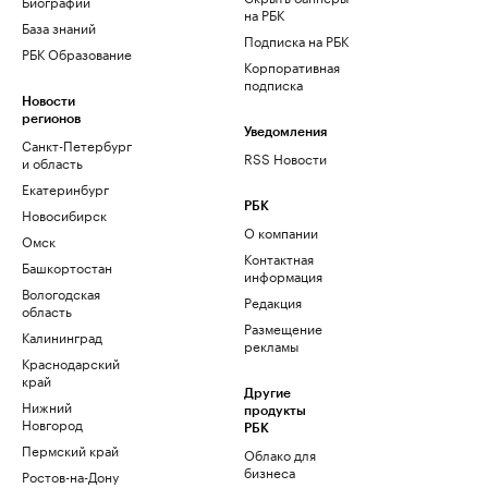
Биографии
на РБК
База знаний
Подписка на РБК
РБК Образование
Корпоративная
подписка
Новости
регионов
Уведомления
Санкт-Петербург
RSS Новости
и область
Екатеринбург
РБК
Новосибирск
О компании
Омск
Контактная
Башкортостан
информация
Вологодская
Редакция
область
Размещение
Калининград
рекламы
Краснодарский
край
Другие
Нижний
продукты
Новгород
РБК
Пермский край
Облако для
бизнеса
Ростов-на-Дону