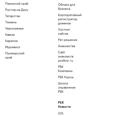
Пермский край
Облако для
бизнеса
Ростов-на-Дону
Корпоративный
Татарстан
регистратор
Тюмень
доменов
Черноземье
Хостинг
сайтов
Кавказ
Рег.решения
Карелия
Знакомства
Мурманск
Сайт
Приморский
знакомств
край
podbor.ru
РБК
Компании
РБК Курсы
Школа
управления
РБК
РБК
Новости
iOS