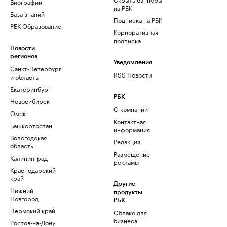
Биографии
на РБК
База знаний
Подписка на РБК
РБК Образование
Корпоративная
подписка
Новости
регионов
Уведомления
Санкт-Петербург
RSS Новости
и область
Екатеринбург
РБК
Новосибирск
О компании
Омск
Контактная
Башкортостан
информация
Вологодская
Редакция
область
Размещение
Калининград
рекламы
Краснодарский
край
Другие
Нижний
продукты
Новгород
РБК
Пермский край
Облако для
бизнеса
Ростов-на-Дону