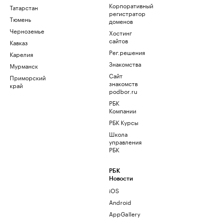
Корпоративный
Татарстан
регистратор
Тюмень
доменов
Черноземье
Хостинг
сайтов
Кавказ
Рег.решения
Карелия
Знакомства
Мурманск
Сайт
Приморский
знакомств
край
podbor.ru
РБК
Компании
РБК Курсы
Школа
управления
РБК
РБК
Новости
iOS
Android
AppGallery