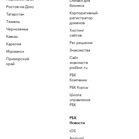
бизнеса
Ростов-на-Дону
Корпоративный
Татарстан
регистратор
Тюмень
доменов
Черноземье
Хостинг
сайтов
Кавказ
Рег.решения
Карелия
Знакомства
Мурманск
Сайт
Приморский
знакомств
край
podbor.ru
РБК
Компании
РБК Курсы
Школа
управления
РБК
РБК
Новости
iOS
Android