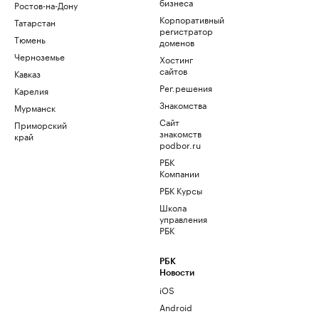
бизнеса
Ростов-на-Дону
Корпоративный
Татарстан
регистратор
Тюмень
доменов
Черноземье
Хостинг
сайтов
Кавказ
Рег.решения
Карелия
Знакомства
Мурманск
Сайт
Приморский
знакомств
край
podbor.ru
РБК
Компании
РБК Курсы
Школа
управления
РБК
РБК
Новости
iOS
Android