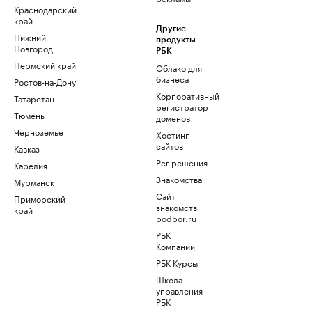
Краснодарский
край
Другие
Нижний
продукты
Новгород
РБК
Пермский край
Облако для
бизнеса
Ростов-на-Дону
Корпоративный
Татарстан
регистратор
Тюмень
доменов
Черноземье
Хостинг
сайтов
Кавказ
Рег.решения
Карелия
Знакомства
Мурманск
Сайт
Приморский
знакомств
край
podbor.ru
РБК
Компании
РБК Курсы
Школа
управления
РБК