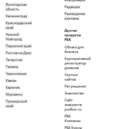
Вологодская
Редакция
область
Размещение
Калининград
рекламы
Краснодарский
край
Другие
Нижний
продукты
Новгород
РБК
Пермский край
Облако для
бизнеса
Ростов-на-Дону
Корпоративный
Татарстан
регистратор
Тюмень
доменов
Черноземье
Хостинг
сайтов
Кавказ
Рег.решения
Карелия
Знакомства
Мурманск
Сайт
Приморский
знакомств
край
podbor.ru
РБК
Компании
РБК Курсы