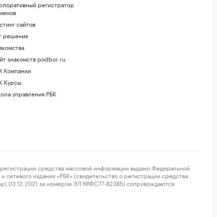
рпоративный регистратор
менов
стинг сайтов
г.решения
акомства
йт знакомств podbor.ru
К Компании
К Курсы
ола управления РБК
регистрации средства массовой информации выдано Федеральной
и сетевого издания «РБК» (свидетельство о регистрации средства
ор) 03.12.2021 за номером ЭЛ №ФС77-82385) сопровождаются