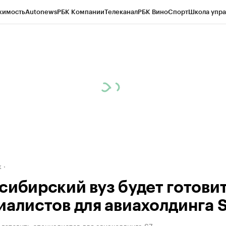
жимость
Autonews
РБК Компании
Телеканал
РБК Вино
Спорт
Школа упра
д
Стиль
Крипто
РБК Бизнес-среда
Дискуссионный клуб
Исследования
К
рагентов
Политика
Экономика
Бизнес
Технологии и медиа
Финансы
Рын
к
сибирский вуз будет готови
иалистов для авиахолдинга 
 готовить специалистов для авиахолдинга S7