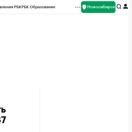
Новосибирск
вления РБК
РБК Образование
редитные рейтинги
Франшизы
Газета
ок наличной валюты
ть
S7