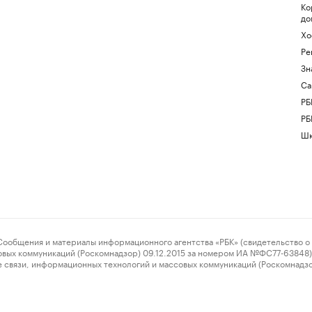
Ко
до
Хо
Ре
Зн
Са
РБ
РБ
Шк
ения и материалы информационного агентства «РБК» (свидетельство о 
овых коммуникаций (Роскомнадзор) 09.12.2015 за номером ИА №ФС77-63848) 
 связи, информационных технологий и массовых коммуникаций (Роскомнадз