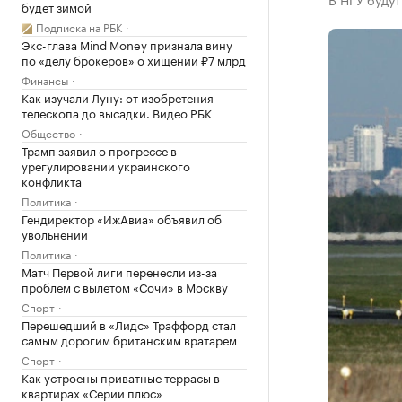
будет зимой
Подписка на РБК
Экс-глава Mind Money признала вину
по «делу брокеров» о хищении ₽7 млрд
Финансы
Как изучали Луну: от изобретения
телескопа до высадки. Видео РБК
Общество
Трамп заявил о прогрессе в
урегулировании украинского
конфликта
Политика
Гендиректор «ИжАвиа» объявил об
увольнении
Политика
Матч Первой лиги перенесли из-за
проблем с вылетом «Сочи» в Москву
Спорт
Перешедший в «Лидс» Траффорд стал
самым дорогим британским вратарем
Спорт
Как устроены приватные террасы в
квартирах «Серии плюс»