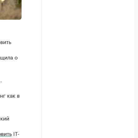
вить
бщила о
.
нг как в
ский
овить
IT-