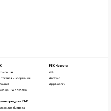
К
РБК Новости
компании
iOS
нтактная информация
Android
дакция
AppGallery
змещение рекламы
угие продукты РБК
лако для бизнеса