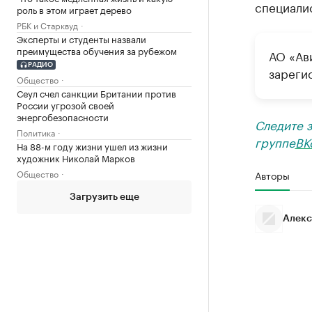
специалис
роль в этом играет дерево
РБК и Старквуд
Эксперты и студенты назвали
преимущества обучения за рубежом
АО «Ав
РАДИО
зареги
Общество
Сеул счел санкции Британии против
России угрозой своей
энергобезопасности
Следите 
Политика
группе
ВК
На 88-м году жизни ушел из жизни
художник Николай Марков
Общество
Авторы
Загрузить еще
Алекс