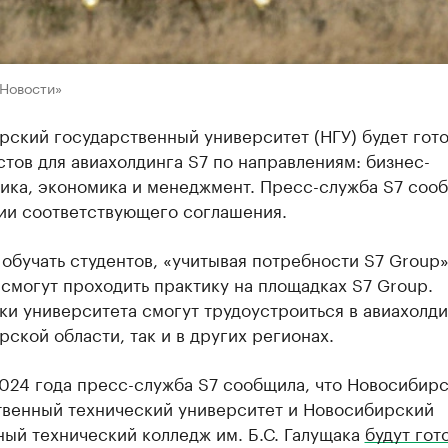
«Новости»
ский государственный университет (НГУ) будет гото
тов для авиахолдинга S7 по направлениям: бизнес-
ика, экономика и менеджмент. Пресс-служба S7 соо
ии соответствующего соглашения.
 обучать студентов, «учитывая потребности S7 Group»
смогут проходить практику на площадках S7 Group.
и университета смогут трудоустроиться в авиахолди
ской области, так и в других регионах.
2024 года пресс-служба S7 сообщила, что Новосибир
твенный технический университет и Новосибирский
ый технический колледж им. Б.С. Галущака
будут гот