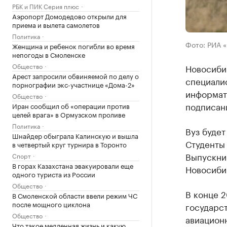
РБК и ПИК Серия плюс
Аэропорт Домодедово открыли для
приема и вылета самолетов
Политика
Фото: РИА 
Женщина и ребенок погибли во время
непогоды в Смоленске
Общество
Новосибир
Арест запросили обвиняемой по делу о
специалис
порнографии экс-участнице «Дома-2»
информат
Общество
подписан
Иран сообщил об «операции против
целей врага» в Ормузском проливе
Политика
Вуз будет
Шнайдер обыграла Калинскую и вышла
Студенты 
в четвертый круг турнира в Торонто
Выпускник
Спорт
В горах Казахстана эвакуировали еще
Новосибир
одного туриста из России
Общество
В конце 
В Смоленской области ввели режим ЧС
после мощного циклона
государс
Общество
авиационн
Что такое медленная жизнь и какую