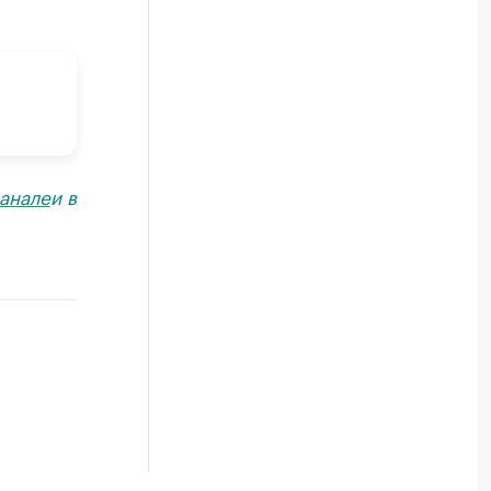
анале
и в