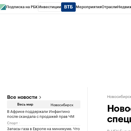
Подписка на РБК
Инвестиции
Мероприятия
Отрасли
Недви
РБК Курсы
РБК Life
Тренды
Визионеры
Национальные проекты
Горо
Спецпроекты СПб
Конференции СПб
Спецпроекты
Проверка конт
Новосибирс
Все новости
Новосибирск
Весь мир
Ново
В Африке поддержали Инфантино
после скандала с продажей прав ЧМ
спец
Спорт
Запасы газа в Европе на минимуме. Что
В НГУ будут