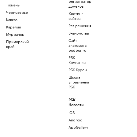
регистратор
Тюмень
доменов
Черноземье
Хостинг
сайтов
Кавказ
Рег.решения
Карелия
Знакомства
Мурманск
Сайт
Приморский
знакомств
край
podbor.ru
РБК
Компании
РБК Курсы
Школа
управления
РБК
РБК
Новости
iOS
Android
AppGallery