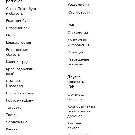
регионов
Уведомления
Санкт-Петербург
RSS Новости
и область
Екатеринбург
РБК
Новосибирск
О компании
Омск
Контактная
Башкортостан
информация
Вологодская
Редакция
область
Размещение
Калининград
рекламы
Краснодарский
край
Другие
Нижний
продукты
Новгород
РБК
Пермский край
Облако для
бизнеса
Ростов-на-Дону
Корпоративный
Татарстан
регистратор
Тюмень
доменов
Черноземье
Хостинг
сайтов
Кавказ
Рег.решения