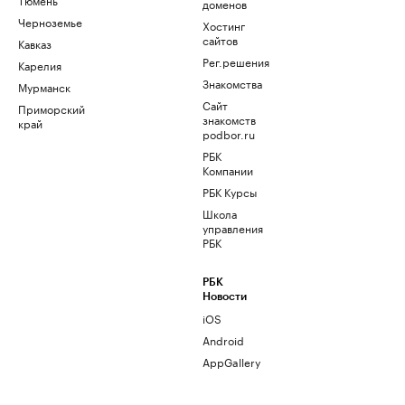
доменов
Черноземье
Хостинг
сайтов
Кавказ
Рег.решения
Карелия
Знакомства
Мурманск
Сайт
Приморский
знакомств
край
podbor.ru
РБК
Компании
РБК Курсы
Школа
управления
РБК
РБК
Новости
iOS
Android
AppGallery