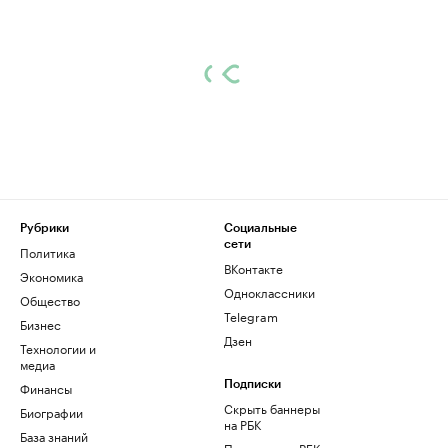
Рубрики
Социальные
сети
Политика
ВКонтакте
Экономика
Одноклассники
Общество
Telegram
Бизнес
Дзен
Технологии и
медиа
Финансы
Подписки
Скрыть баннеры
Биографии
на РБК
База знаний
Подписка на РБК