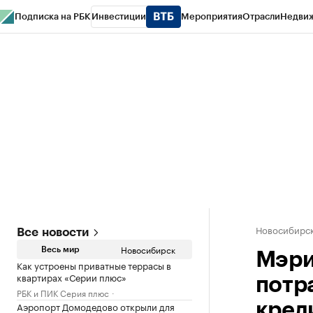
Подписка на РБК
Инвестиции
Мероприятия
Отрасли
Недви
РБК Курсы
РБК Life
Тренды
Визионеры
Национальные проекты
Горо
Спецпроекты СПб
Конференции СПб
Спецпроекты
Проверка конт
Новосибирс
Все новости
Новосибирск
Весь мир
Мэри
Как устроены приватные террасы в
квартирах «Серии плюс»
потр
РБК и ПИК Серия плюс
Аэропорт Домодедово открыли для
кред