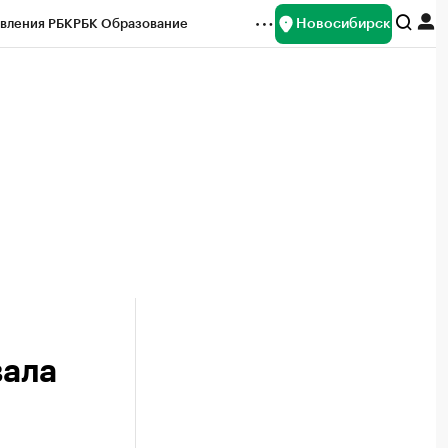
Новосибирск
вления РБК
РБК Образование
редитные рейтинги
Франшизы
Газета
ок наличной валюты
вала