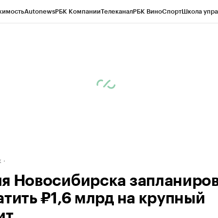
жимость
Autonews
РБК Компании
Телеканал
РБК Вино
Спорт
Школа упра
д
Стиль
Крипто
РБК Бизнес-среда
Дискуссионный клуб
Исследования
К
рагентов
Политика
Экономика
Бизнес
Технологии и медиа
Финансы
Рын
к
я Новосибирска запланиро
атить ₽1,6 млрд на крупный
ит