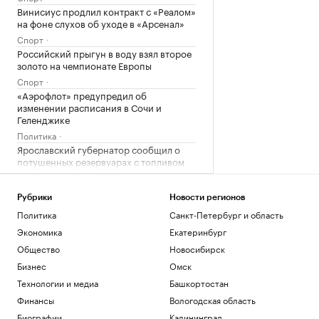
Винисиус продлил контракт с «Реалом»
на фоне слухов об уходе в «Арсенал»
Спорт
Российский прыгун в воду взял второе
золото на чемпионате Европы
Спорт
«Аэрофлот» предупредил об
изменении расписания в Сочи и
Геленджике
Политика
Ярославский губернатор сообщил о
потушенных резервуарах с топливом
Политика
Рубрики
Новости регионов
Загрузить еще
Политика
Санкт-Петербург и область
Экономика
Екатеринбург
Общество
Новосибирск
Бизнес
Омск
Технологии и медиа
Башкортостан
Финансы
Вологодская область
Биографии
Калининград