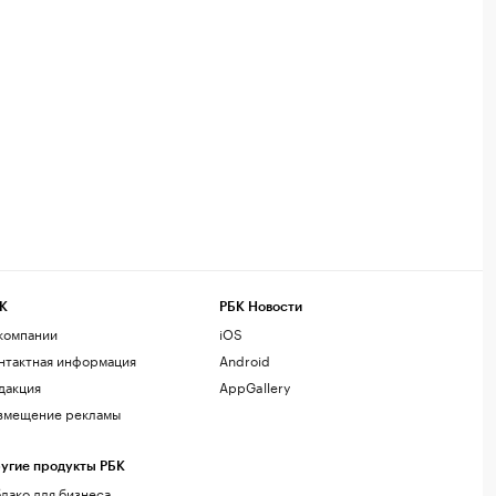
К
РБК Новости
компании
iOS
нтактная информация
Android
дакция
AppGallery
змещение рекламы
угие продукты РБК
лако для бизнеса