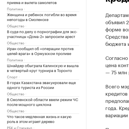
приема и вылета самолетов
Политика
Департам
Женщина и ребенок погибли во время
непогоды в Смоленске
объявил 2
Общество
форме во
В суде по делу о порнографии для экс-
Средства
участницы «Дома-2» запросили арест
бюджета 
Общество
Иран сообщил об «операции против
целей врага» в Ормузском проливе
Согласно 
Политика
цена конт
Шнайдер обыграла Калинскую и вышла
в четвертый круг турнира в Торонто
— 75 млн 
Спорт
В горах Казахстана эвакуировали еще
Всего мэр
одного туриста из России
кредитов 
Общество
В Смоленской области ввели режим ЧС
предполаг
после мощного циклона
года. Кре
Общество
вариации 
Что такое медленная жизнь и какую
роль в этом играет дерево
РБК и Старквуд