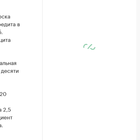
рска
редита в
.
цита
альная
 десяти
 20
 2,5
циент
а.