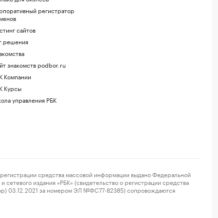
рпоративный регистратор
менов
стинг сайтов
г.решения
акомства
йт знакомств podbor.ru
К Компании
К Курсы
ола управления РБК
регистрации средства массовой информации выдано Федеральной
и сетевого издания «РБК» (свидетельство о регистрации средства
ор) 03.12.2021 за номером ЭЛ №ФС77-82385) сопровождаются