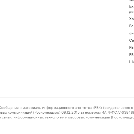
Ко
до
Хо
Ре
Зн
Са
РБ
РБ
Шк
ения и материалы информационного агентства «РБК» (свидетельство о 
овых коммуникаций (Роскомнадзор) 09.12.2015 за номером ИА №ФС77-63848) 
 связи, информационных технологий и массовых коммуникаций (Роскомнадз