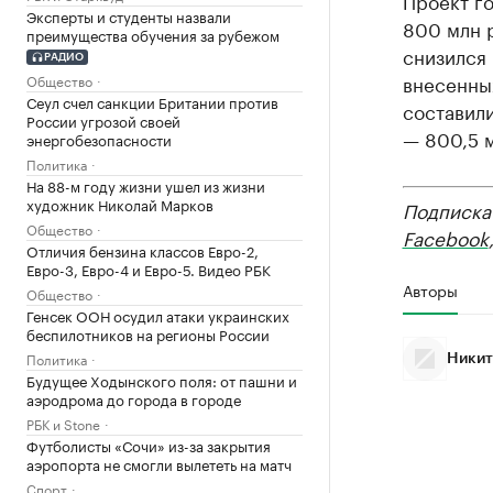
Проект г
Эксперты и студенты назвали
800 млн р
преимущества обучения за рубежом
снизился
РАДИО
внесенны
Общество
Сеул счел санкции Британии против
составили
России угрозой своей
— 800,5 м
энергобезопасности
Политика
На 88-м году жизни ушел из жизни
художник Николай Марков
Подписка
Общество
Facebook
Отличия бензина классов Евро-2,
Евро-3, Евро-4 и Евро-5. Видео РБК
Авторы
Общество
Генсек ООН осудил атаки украинских
беспилотников на регионы России
Политика
Никит
Будущее Ходынского поля: от пашни и
аэродрома до города в городе
РБК и Stone
Футболисты «Сочи» из-за закрытия
аэропорта не смогли вылететь на матч
Спорт