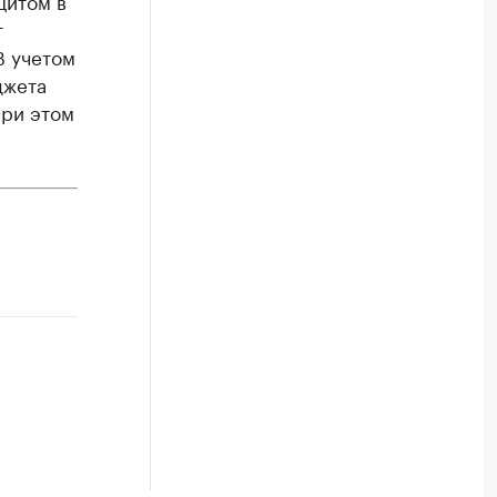
цитом в
т
В учетом
джета
при этом