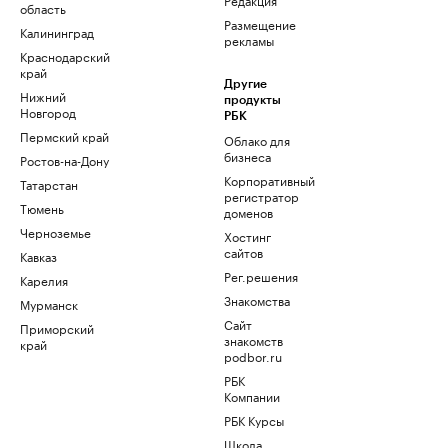
область
Размещение
Калининград
рекламы
Краснодарский
край
Другие
Нижний
продукты
Новгород
РБК
Пермский край
Облако для
бизнеса
Ростов-на-Дону
Корпоративный
Татарстан
регистратор
Тюмень
доменов
Черноземье
Хостинг
сайтов
Кавказ
Рег.решения
Карелия
Знакомства
Мурманск
Сайт
Приморский
знакомств
край
podbor.ru
РБК
Компании
РБК Курсы
Школа