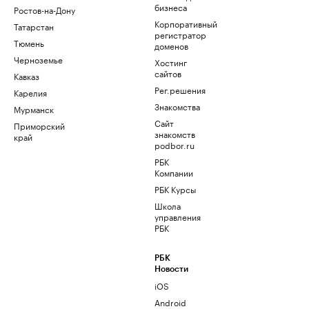
бизнеса
Ростов-на-Дону
Корпоративный
Татарстан
регистратор
Тюмень
доменов
Черноземье
Хостинг
сайтов
Кавказ
Рег.решения
Карелия
Знакомства
Мурманск
Сайт
Приморский
знакомств
край
podbor.ru
РБК
Компании
РБК Курсы
Школа
управления
РБК
РБК
Новости
iOS
Android