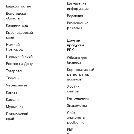
Контактная
Башкортостан
информация
Вологодская
Редакция
область
Размещение
Калининград
рекламы
Краснодарский
край
Другие
Нижний
продукты
Новгород
РБК
Пермский край
Облако для
бизнеса
Ростов-на-Дону
Корпоративный
Татарстан
регистратор
Тюмень
доменов
Черноземье
Хостинг
сайтов
Кавказ
Рег.решения
Карелия
Знакомства
Мурманск
Сайт
Приморский
знакомств
край
podbor.ru
РБК
Компании