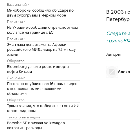
База знаний
Минобороны сообщило об ударе по
В 2003 го
двум сухогрузам в Черном море
Петербур
Политика
На Украине сообщили о транспортном
коллапсе на границе с ЕС
Следите 
Политика
группе
ВК
Экс-глава департамента Африки
российского МИДа умер на 72-м году
Авторы
жизни
Общество
Bloomberg узнал о росте импорта
нефти Китаем
Алекс
Экономика
Пентагон опубликовал 16 новых видео
с неопознанными летающими
объектами
Общество
Трамп заявил, что победитель гонки ИИ
станет лидером
Технологии и медиа
Porsche SE призвал Volkswagen
сократить расходы