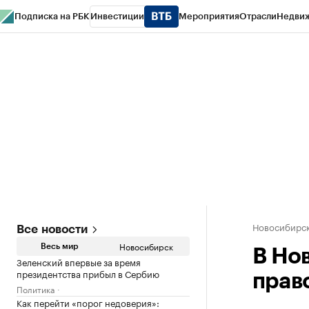
Подписка на РБК
Инвестиции
Мероприятия
Отрасли
Недви
РБК Курсы
РБК Life
Тренды
Визионеры
Национальные проекты
Горо
Спецпроекты СПб
Конференции СПб
Спецпроекты
Проверка конт
Новосибирс
Все новости
Новосибирск
Весь мир
В Но
Зеленский впервые за время
президентства прибыл в Сербию
прав
Политика
Как перейти «порог недоверия»: