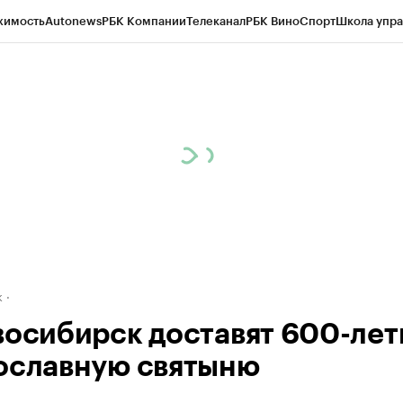
жимость
Autonews
РБК Компании
Телеканал
РБК Вино
Спорт
Школа упра
д
Стиль
Крипто
РБК Бизнес-среда
Дискуссионный клуб
Исследования
К
рагентов
Политика
Экономика
Бизнес
Технологии и медиа
Финансы
Рын
к
восибирск доставят 600-ле
ославную святыню