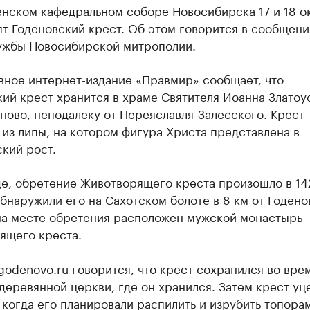
енском кафедральном соборе Новосибирска 17 и 18 о
т Годеновский крест. Об этом говорится в сообщени
ужбы Новосибирской митрополии.
вное интернет-издание «Правмир» сообщает, что
ий крест хранится в храме Святителя Иоанна Златоус
ново, неподалеку от Переяславля-Залесского. Крест
из липы, на котором фигура Христа представлена в
кий рост.
е, обретение Животворящего креста произошло в 142
бнаружили его на Сахотском болоте в 8 км от Годено
на месте обретения расположен мужской монастырь
ящего креста.
godenovo.ru говорится, что крест сохранился во вре
деревянной церкви, где он хранился. Затем крест уц
, когда его планировали распилить и изрубить топора