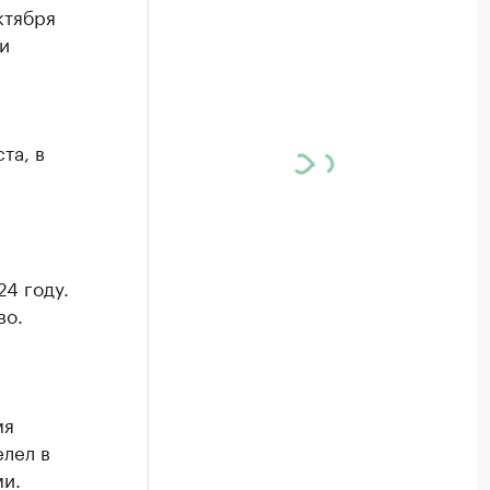
ктября
и
та, в
4 году.
во.
мя
елел в
ми.