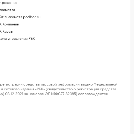
г.решения
акомства
йт знакомств podbor.ru
К Компании
К Курсы
ола управления РБК
регистрации средства массовой информации выдано Федеральной
и сетевого издания «РБК» (свидетельство о регистрации средства
ор) 03.12.2021 за номером ЭЛ №ФС77-82385) сопровождаются