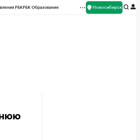
Новосибирск
вления РБК
РБК Образование
редитные рейтинги
Франшизы
Газета
ок наличной валюты
тнюю