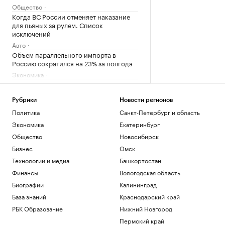
Общество
Когда ВС России отменяет наказание
для пьяных за рулем. Список
исключений
Авто
Объем параллельного импорта в
Россию сократился на 23% за полгода
Экономика
Суд Петербурга вынес приговор экс-
главе НИИ вакцин и сывороток Трухину
Рубрики
Новости регионов
Общество
Политика
Санкт-Петербург и область
В каких регионах ослабили меры по
бензину. Карта и актуальная ситуация
Экономика
Екатеринбург
Подписка на РБК
Общество
Новосибирск
Бизнес
Омск
Загрузить еще
Технологии и медиа
Башкортостан
Финансы
Вологодская область
Биографии
Калининград
База знаний
Краснодарский край
РБК Образование
Нижний Новгород
Пермский край