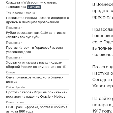
Слащева и Wylsacom — о новых
В Вознес
технологиях
РАДИО
представя
Технологии и медиа
пресс-сл
Посольство России назвало инцидент с
дроном в Лейпциге провокацией
Политика
Правосла
Рубио рассказал, как США затягивают
Годеновск
«петлю» вокруг Кубы
селе Годе
Политика
выполнен 
Против Катерины Гордеевой завели
уголовное дело
человечес
Политика
Хорватия отказала в визах лидерам
По легенд
сборной России по гимнастике на ЧЕ
Пастухи о
Спорт
Семь признаков успешного бизнес-
Сегодня 
центра
Животвор
РБК и Upside
Прототип героя «Игры на понижение»
поставил на падение Oracle и Nebius
На сайте 
Инвестиции
пожара в 
ГКЧП: расшифровка, состав и события
1917 году
августа 1991 года