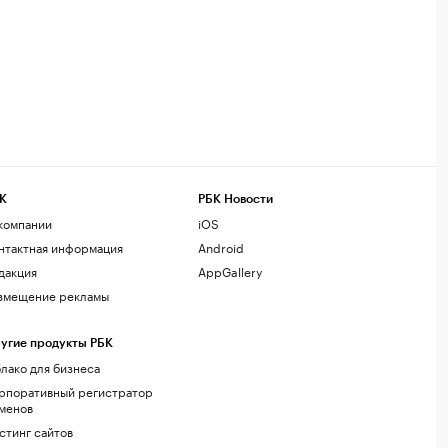
К
РБК Новости
компании
iOS
нтактная информация
Android
дакция
AppGallery
змещение рекламы
угие продукты РБК
лако для бизнеса
рпоративный регистратор
менов
стинг сайтов