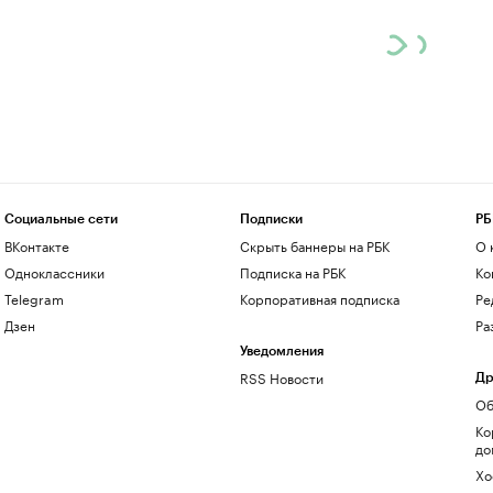
Социальные сети
Подписки
РБ
ВКонтакте
Скрыть баннеры на РБК
О 
Одноклассники
Подписка на РБК
Ко
Telegram
Корпоративная подписка
Ре
Дзен
Ра
Уведомления
RSS Новости
Др
Об
Ко
до
Хо