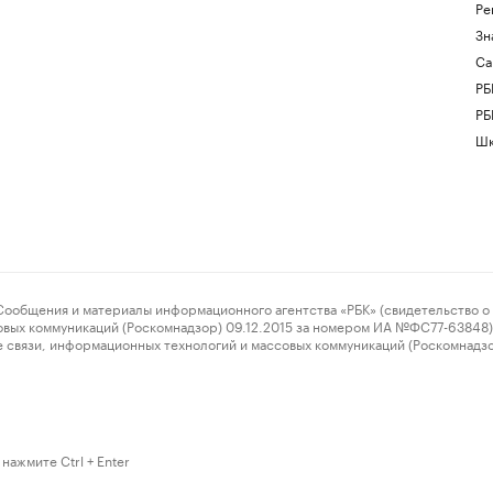
Ре
Зн
Са
РБ
РБ
Шк
ения и материалы информационного агентства «РБК» (свидетельство о 
овых коммуникаций (Роскомнадзор) 09.12.2015 за номером ИА №ФС77-63848) 
 связи, информационных технологий и массовых коммуникаций (Роскомнадз
нажмите Ctrl + Enter