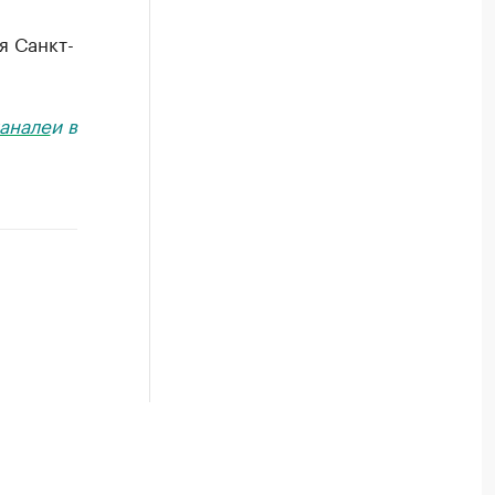
я Санкт-
анале
и в