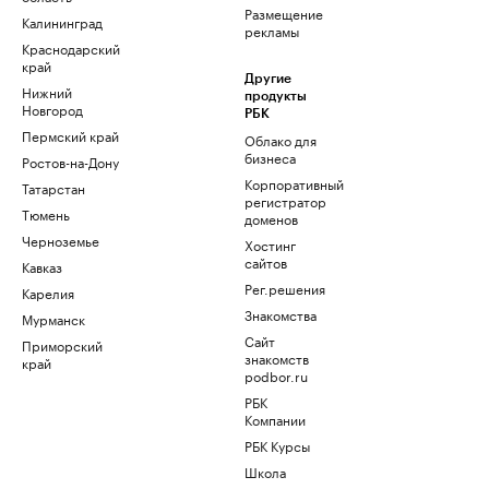
Размещение
Калининград
рекламы
Краснодарский
край
Другие
Нижний
продукты
Новгород
РБК
Пермский край
Облако для
бизнеса
Ростов-на-Дону
Корпоративный
Татарстан
регистратор
Тюмень
доменов
Черноземье
Хостинг
сайтов
Кавказ
Рег.решения
Карелия
Знакомства
Мурманск
Сайт
Приморский
знакомств
край
podbor.ru
РБК
Компании
РБК Курсы
Школа
управления