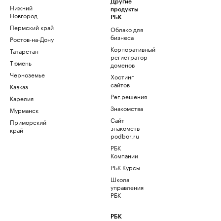
Другие
Нижний
продукты
Новгород
РБК
Пермский край
Облако для
бизнеса
Ростов-на-Дону
Корпоративный
Татарстан
регистратор
Тюмень
доменов
Черноземье
Хостинг
сайтов
Кавказ
Рег.решения
Карелия
Знакомства
Мурманск
Сайт
Приморский
знакомств
край
podbor.ru
РБК
Компании
РБК Курсы
Школа
управления
РБК
РБК