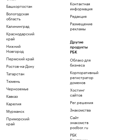
Контактная
Башкортостан
информация
Вологодская
Редакция
область
Размещение
Калининград
рекламы
Краснодарский
край
Другие
Нижний
продукты
Новгород
РБК
Пермский край
Облако для
бизнеса
Ростов-на-Дону
Корпоративный
Татарстан
регистратор
Тюмень
доменов
Черноземье
Хостинг
сайтов
Кавказ
Рег.решения
Карелия
Знакомства
Мурманск
Сайт
Приморский
знакомств
край
podbor.ru
РБК
Компании