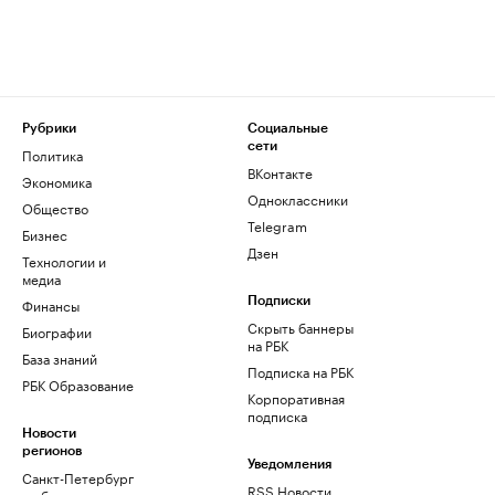
Рубрики
Социальные
сети
Политика
ВКонтакте
Экономика
Одноклассники
Общество
Telegram
Бизнес
Дзен
Технологии и
медиа
Финансы
Подписки
Скрыть баннеры
Биографии
на РБК
База знаний
Подписка на РБК
РБК Образование
Корпоративная
подписка
Новости
регионов
Уведомления
Санкт-Петербург
RSS Новости
и область