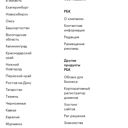
Екатеринбург
РБК
Новосибирск
О компании
Омск
Контактная
Башкортостан
информация
Вологодская
Редакция
область
Размещение
Калининград
рекламы
Краснодарский
край
Другие
Нижний
продукты
Новгород
РБК
Пермский край
Облако для
бизнеса
Ростов-на-Дону
Корпоративный
Татарстан
регистратор
Тюмень
доменов
Черноземье
Хостинг
сайтов
Кавказ
Рег.решения
Карелия
Знакомства
Мурманск