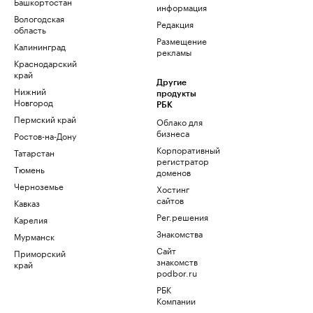
Башкортостан
информация
Вологодская
Редакция
область
Размещение
Калининград
рекламы
Краснодарский
край
Другие
Нижний
продукты
Новгород
РБК
Пермский край
Облако для
бизнеса
Ростов-на-Дону
Корпоративный
Татарстан
регистратор
Тюмень
доменов
Черноземье
Хостинг
сайтов
Кавказ
Рег.решения
Карелия
Знакомства
Мурманск
Сайт
Приморский
знакомств
край
podbor.ru
РБК
Компании