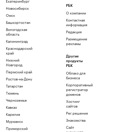
Екатеринбург
РБК
Новосибирск
О компании
Омск
Контактная
Башкортостан
информация
Вологодская
Редакция
область
Размещение
Калининград
рекламы
Краснодарский
край
Другие
Нижний
продукты
Новгород
РБК
Пермский край
Облако для
бизнеса
Ростов-на-Дону
Корпоративный
Татарстан
регистратор
Тюмень
доменов
Черноземье
Хостинг
сайтов
Кавказ
Рег.решения
Карелия
Знакомства
Мурманск
Сайт
Приморский
знакомств