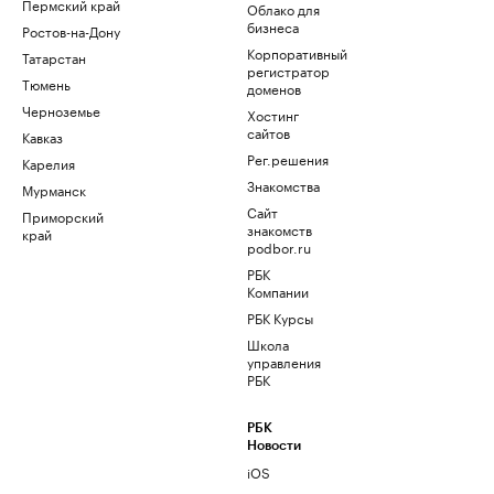
Пермский край
Облако для
бизнеса
Ростов-на-Дону
Корпоративный
Татарстан
регистратор
Тюмень
доменов
Черноземье
Хостинг
сайтов
Кавказ
Рег.решения
Карелия
Знакомства
Мурманск
Сайт
Приморский
знакомств
край
podbor.ru
РБК
Компании
РБК Курсы
Школа
управления
РБК
РБК
Новости
iOS