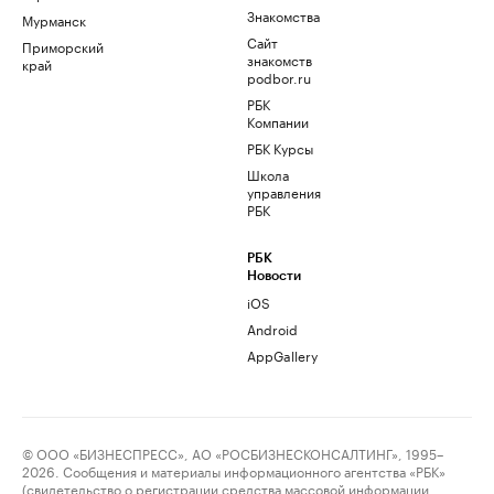
Знакомства
Мурманск
Сайт
Приморский
знакомств
край
podbor.ru
РБК
Компании
РБК Курсы
Школа
управления
РБК
РБК
Новости
iOS
Android
AppGallery
© ООО «БИЗНЕСПРЕСС», АО «РОСБИЗНЕСКОНСАЛТИНГ», 1995–
2026. Сообщения и материалы информационного агентства «РБК»
(свидетельство о регистрации средства массовой информации