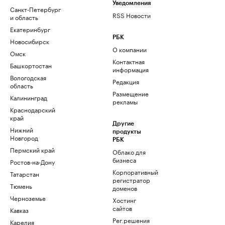
Уведомления
Санкт-Петербург
RSS Новости
и область
Екатеринбург
РБК
Новосибирск
О компании
Омск
Контактная
Башкортостан
информация
Вологодская
Редакция
область
Размещение
Калининград
рекламы
Краснодарский
край
Другие
Нижний
продукты
Новгород
РБК
Пермский край
Облако для
бизнеса
Ростов-на-Дону
Корпоративный
Татарстан
регистратор
Тюмень
доменов
Черноземье
Хостинг
сайтов
Кавказ
Рег.решения
Карелия