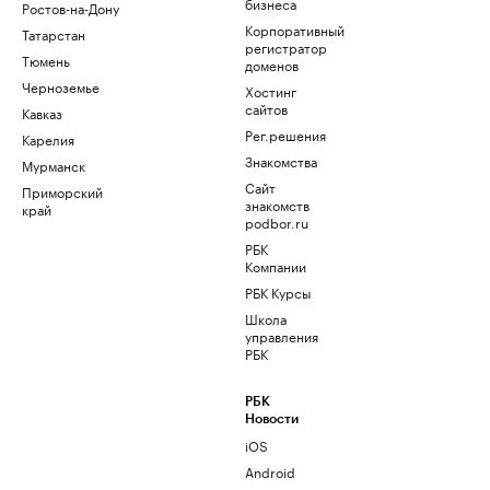
бизнеса
Ростов-на-Дону
Корпоративный
Татарстан
регистратор
Тюмень
доменов
Черноземье
Хостинг
сайтов
Кавказ
Рег.решения
Карелия
Знакомства
Мурманск
Сайт
Приморский
знакомств
край
podbor.ru
РБК
Компании
РБК Курсы
Школа
управления
РБК
РБК
Новости
iOS
Android