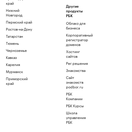
край
Другие
Нижний
продукты
Новгород
РБК
Пермский край
Облако для
бизнеса
Ростов-на-Дону
Корпоративный
Татарстан
регистратор
Тюмень
доменов
Черноземье
Хостинг
сайтов
Кавказ
Рег.решения
Карелия
Знакомства
Мурманск
Сайт
Приморский
знакомств
край
podbor.ru
РБК
Компании
РБК Курсы
Школа
управления
РБК