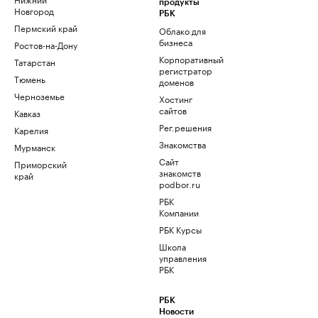
продукты
Новгород
РБК
Пермский край
Облако для
бизнеса
Ростов-на-Дону
Корпоративный
Татарстан
регистратор
Тюмень
доменов
Черноземье
Хостинг
сайтов
Кавказ
Рег.решения
Карелия
Знакомства
Мурманск
Сайт
Приморский
знакомств
край
podbor.ru
РБК
Компании
РБК Курсы
Школа
управления
РБК
РБК
Новости