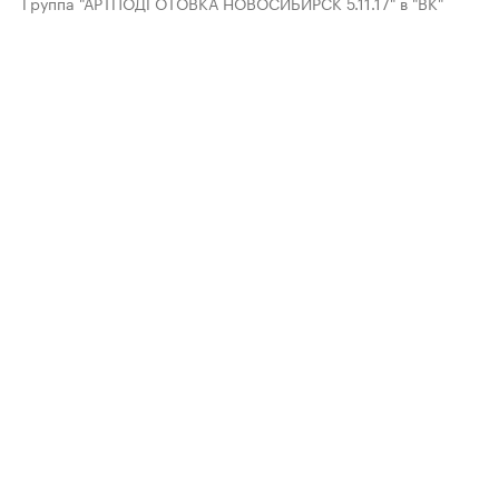
Группа "АРТПОДГОТОВКА НОВОСИБИРСК 5.11.17" в "ВК"