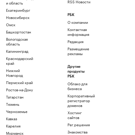
RSS Новости
и область
Екатеринбург
РБК
Новосибирск
О компании
Омск
Контактная
Башкортостан
информация
Вологодская
Редакция
область
Размещение
Калининград
рекламы
Краснодарский
край
Другие
Нижний
продукты
Новгород
РБК
Пермский край
Облако для
бизнеса
Ростов-на-Дону
Корпоративный
Татарстан
регистратор
Тюмень
доменов
Черноземье
Хостинг
сайтов
Кавказ
Рег.решения
Карелия
Знакомства
Мурманск