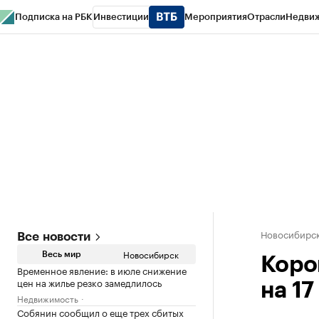
Подписка на РБК
Инвестиции
Мероприятия
Отрасли
Недви
РБК Курсы
РБК Life
Тренды
Визионеры
Национальные проекты
Горо
Спецпроекты СПб
Конференции СПб
Спецпроекты
Проверка конт
Новосибирс
Все новости
Новосибирск
Весь мир
Коро
Временное явление: в июле снижение
цен на жилье резко замедлилось
на 17
Недвижимость
Собянин сообщил о еще трех сбитых