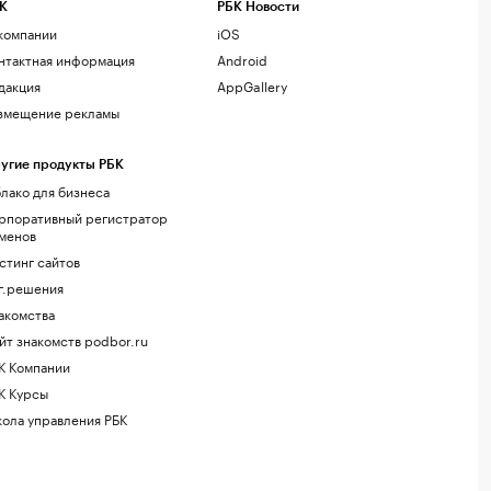
К
РБК Новости
компании
iOS
нтактная информация
Android
дакция
AppGallery
змещение рекламы
угие продукты РБК
лако для бизнеса
рпоративный регистратор
менов
стинг сайтов
г.решения
акомства
йт знакомств podbor.ru
К Компании
К Курсы
ола управления РБК