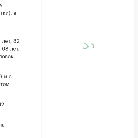
е
тки), в
 лет, 82
 68 лет,
ловек.
9 и с
 том
12
на