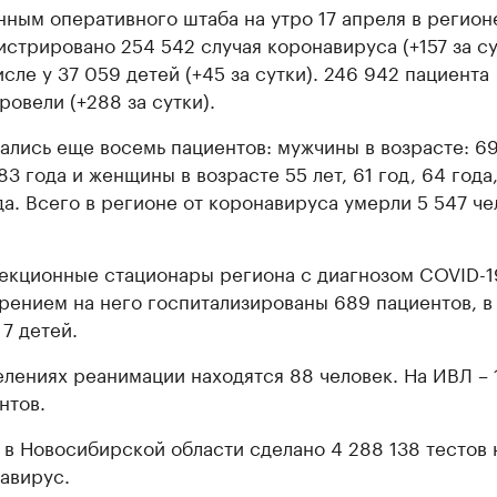
нным оперативного штаба на утро 17 апреля в регион
истрировано 254 542 случая коронавируса (+157 за су
исле у 37 059 детей (+45 за сутки). 246 942 пациента
ровели (+288 за сутки).
ались еще восемь пациентов: мужчины в возрасте: 69
83 года и женщины в возрасте 55 лет, 61 год, 64 года,
да. Всего в регионе от коронавируса умерли 5 547 че
екционные стационары региона с диагнозом COVID-1
рением на него госпитализированы 689 пациентов, в
 7 детей.
елениях реанимации находятся 88 человек. На ИВЛ – 
нтов.
 в Новосибирской области сделано 4 288 138 тестов 
авирус.