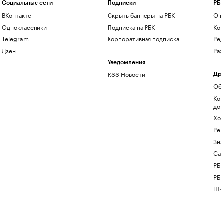
Социальные сети
Подписки
РБ
ВКонтакте
Скрыть баннеры на РБК
О 
Одноклассники
Подписка на РБК
Ко
Telegram
Корпоративная подписка
Ре
Дзен
Ра
Уведомления
RSS Новости
Др
Об
Ко
до
Хо
Ре
Зн
Са
РБ
РБ
Шк