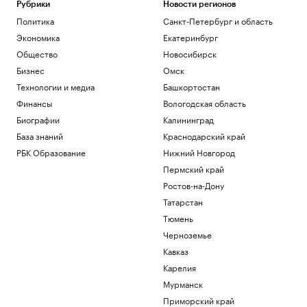
Политика
Рубрики
Новости регионов
Киев раскрыл «колоссальную сумму»
Политика
Санкт-Петербург и область
бюджетной помощи от Запада с 2022
Экономика
Екатеринбург
года
Общество
Новосибирск
Политика
Число закрытых за ночь российских
Бизнес
Омск
аэропортов выросло до восьми
Технологии и медиа
Башкортостан
Политика
Финансы
Вологодская область
Залужный заявил, что Киев исчерпал
Биографии
Калининград
ресурс вооружений в конфликте
База знаний
Краснодарский край
Политика
Лантратова заявила, что судьба более
РБК Образование
Нижний Новгород
300 курян неизвестна после вторжения
Пермский край
Политика
Ростов-на-Дону
На подлете к Москве сбили три
беспилотника
Татарстан
Политика
Тюмень
Черноземье
Загрузить еще
Кавказ
Карелия
Мурманск
Приморский край