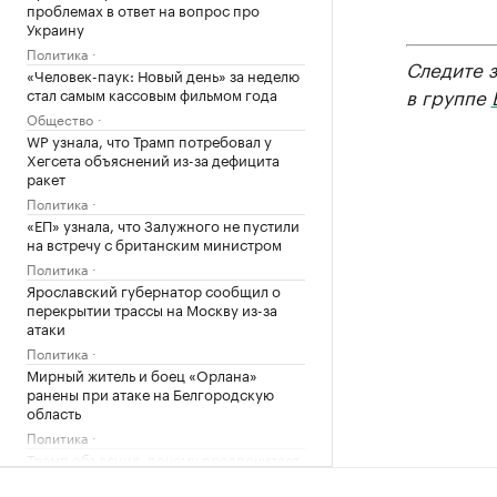
проблемах в ответ на вопрос про
Украину
Политика
Следите 
«Человек-паук: Новый день» за неделю
в группе
стал самым кассовым фильмом года
Общество
WP узнала, что Трамп потребовал у
Хегсета объяснений из-за дефицита
ракет
Политика
«ЕП» узнала, что Залужного не пустили
на встречу с британским министром
Политика
Ярославский губернатор сообщил о
перекрытии трассы на Москву из-за
атаки
Политика
Мирный житель и боец «Орлана»
ранены при атаке на Белгородскую
область
Политика
Трамп объяснил, почему предпочитает
сделку с Ираном войне