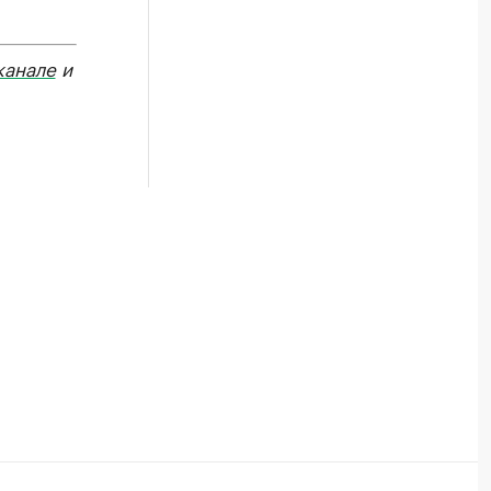
канале
и