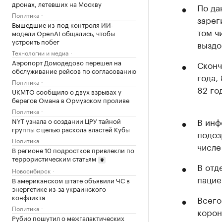
дронах, летевших на Москву
По да
Политика
зарег
Вышедшие из-под контроля ИИ-
том ч
модели OpenAI общались, чтобы
устроить побег
выздо
Технологии и медиа
Аэропорт Домодедово перешел на
Сконч
обслуживание рейсов по согласованию
года, 
Политика
82 го
UKMTO сообщило о двух взрывах у
берегов Омана в Ормузском проливе
Политика
В инф
NYT узнала о создании ЦРУ тайной
группы с целью раскола властей Кубы
подоз
Политика
числе
В регионе 10 подростков привлекли по
террористическим статьям
В отд
Новосибирск
пацие
В американском штате объявили ЧС в
энергетике из-за украинского
конфликта
Всего
Политика
корон
Рубио пошутил о межгалактических