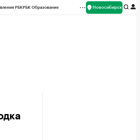
Новосибирск
вления РБК
РБК Образование
редитные рейтинги
Франшизы
Газета
ок наличной валюты
одка