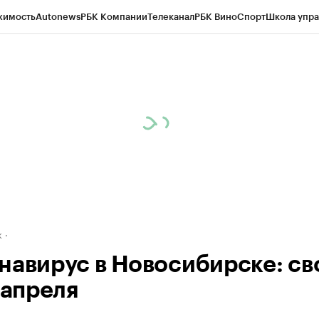
жимость
Autonews
РБК Компании
Телеканал
РБК Вино
Спорт
Школа упра
д
Стиль
Крипто
РБК Бизнес-среда
Дискуссионный клуб
Исследования
К
рагентов
Политика
Экономика
Бизнес
Технологии и медиа
Финансы
Рын
к
навирус в Новосибирске: св
 апреля