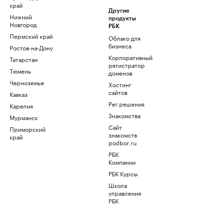
край
Другие
Нижний
продукты
Новгород
РБК
Пермский край
Облако для
бизнеса
Ростов-на-Дону
Корпоративный
Татарстан
регистратор
Тюмень
доменов
Черноземье
Хостинг
сайтов
Кавказ
Рег.решения
Карелия
Знакомства
Мурманск
Сайт
Приморский
знакомств
край
podbor.ru
РБК
Компании
РБК Курсы
Школа
управления
РБК