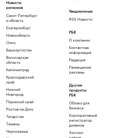
Новости
регионов
Уведомления
Санкт-Петербург
RSS Новости
и область
Екатеринбург
РБК
Новосибирск
О компании
Омск
Контактная
Башкортостан
информация
Вологодская
Редакция
область
Размещение
Калининград
рекламы
Краснодарский
край
Другие
Нижний
продукты
Новгород
РБК
Пермский край
Облако для
бизнеса
Ростов-на-Дону
Корпоративный
Татарстан
регистратор
Тюмень
доменов
Черноземье
Хостинг
сайтов