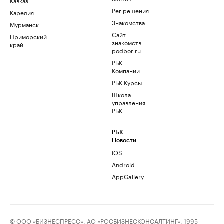
Кавказ
Рег.решения
Карелия
Знакомства
Мурманск
Сайт
Приморский
знакомств
край
podbor.ru
РБК
Компании
РБК Курсы
Школа
управления
РБК
РБК
Новости
iOS
Android
AppGallery
© ООО «БИЗНЕСПРЕСС», АО «РОСБИЗНЕСКОНСАЛТИНГ», 1995–