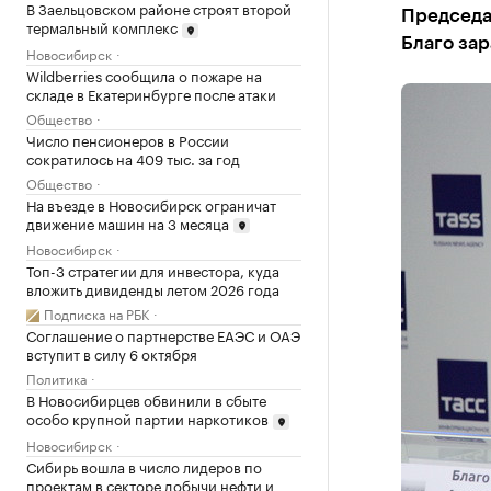
В Заельцовском районе строят второй
Председа
термальный комплекс
Благо зар
Новосибирск
Wildberries сообщила о пожаре на
складе в Екатеринбурге после атаки
Общество
Число пенсионеров в России
сократилось на 409 тыс. за год
Общество
На въезде в Новосибирск ограничат
движение машин на 3 месяца
Новосибирск
Топ-3 стратегии для инвестора, куда
вложить дивиденды летом 2026 года
Подписка на РБК
Соглашение о партнерстве ЕАЭС и ОАЭ
вступит в силу 6 октября
Политика
В Новосибирцев обвинили в сбыте
особо крупной партии наркотиков
Новосибирск
Сибирь вошла в число лидеров по
проектам в секторе добычи нефти и