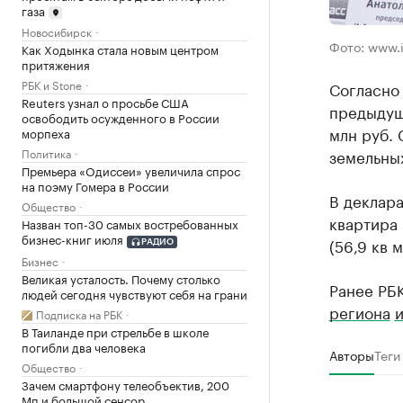
газа
Новосибирск
Фото: www.i
Как Ходынка стала новым центром
притяжения
РБК и Stone
Согласно
Reuters узнал о просьбе США
предыдущ
освободить осужденного в России
млн руб. 
морпеха
земельных
Политика
Премьера «Одиссеи» увеличила спрос
на поэму Гомера в России
В деклара
Общество
квартира 
Назван топ-30 самых востребованных
бизнес-книг июля
(56,9 кв 
РАДИО
Бизнес
Великая усталость. Почему столько
Ранее РБ
людей сегодня чувствуют себя на грани
региона
и
Подписка на РБК
В Таиланде при стрельбе в школе
погибли два человека
Авторы
Теги
Общество
Зачем смартфону телеобъектив, 200
Мп и большой сенсор