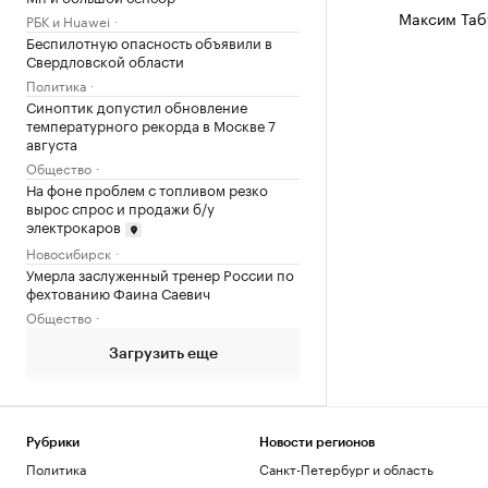
Максим Таб
РБК и Huawei
Беспилотную опасность объявили в
Свердловской области
Политика
Синоптик допустил обновление
температурного рекорда в Москве 7
августа
Общество
На фоне проблем с топливом резко
вырос спрос и продажи б/у
электрокаров
Новосибирск
Умерла заслуженный тренер России по
фехтованию Фаина Саевич
Общество
Загрузить еще
Рубрики
Новости регионов
Политика
Санкт-Петербург и область