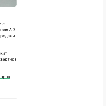
ю с
тала 3,3
 продажи
ежит
 квартира
роров