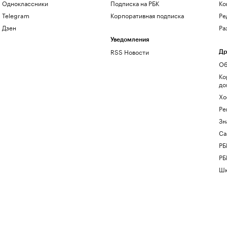
Одноклассники
Подписка на РБК
Ко
Telegram
Корпоративная подписка
Ре
Дзен
Ра
Уведомления
RSS Новости
Др
Об
Ко
до
Хо
Ре
Зн
Са
РБ
РБ
Шк