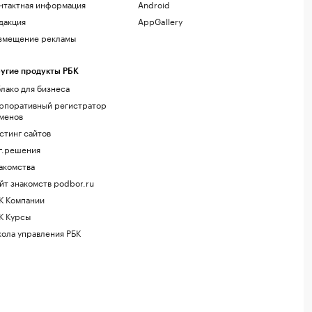
нтактная информация
Android
дакция
AppGallery
змещение рекламы
угие продукты РБК
лако для бизнеса
рпоративный регистратор
менов
стинг сайтов
г.решения
акомства
йт знакомств podbor.ru
К Компании
К Курсы
ола управления РБК