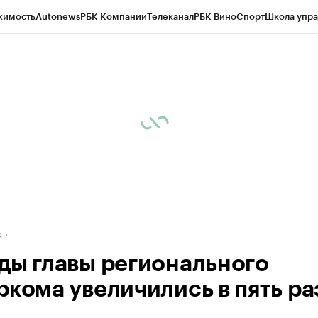
жимость
Autonews
РБК Компании
Телеканал
РБК Вино
Спорт
Школа упра
д
Стиль
Крипто
РБК Бизнес-среда
Дискуссионный клуб
Исследования
К
рагентов
Политика
Экономика
Бизнес
Технологии и медиа
Финансы
Рын
к
ды главы регионального
ркома увеличились в пять ра