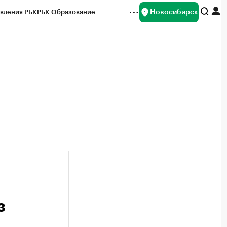
Новосибирск
вления РБК
РБК Образование
редитные рейтинги
Франшизы
Газета
ок наличной валюты
з