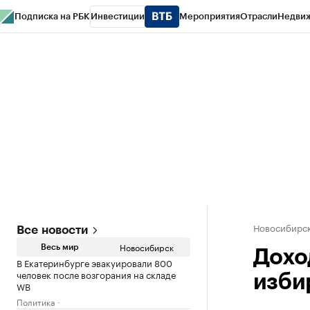
Подписка на РБК
Инвестиции
Мероприятия
Отрасли
Недви
РБК Курсы
РБК Life
Тренды
Визионеры
Национальные проекты
Горо
Спецпроекты СПб
Конференции СПб
Спецпроекты
Проверка конт
Новосибирс
Все новости
Новосибирск
Весь мир
Дохо
В Екатеринбурге эвакуировали 800
человек после возгорания на складе
изби
WB
Политика