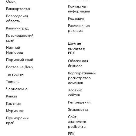
Омск
Контактная
Башкортостан
информация
Вологодская
Редакция
область
Размещение
Калининград
рекламы
Краснодарский
край
Другие
Нижний
продукты
Новгород
РБК
Пермский край
Облако для
бизнеса
Ростов-на-Дону
Корпоративный
Татарстан
регистратор
Тюмень
доменов
Черноземье
Хостинг
сайтов
Кавказ
Рег.решения
Карелия
Знакомства
Мурманск
Сайт
Приморский
знакомств
край
podbor.ru
РБК