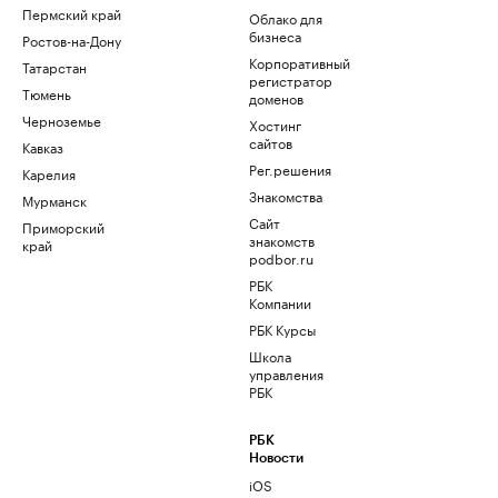
Пермский край
Облако для
бизнеса
Ростов-на-Дону
Корпоративный
Татарстан
регистратор
Тюмень
доменов
Черноземье
Хостинг
сайтов
Кавказ
Рег.решения
Карелия
Знакомства
Мурманск
Сайт
Приморский
знакомств
край
podbor.ru
РБК
Компании
РБК Курсы
Школа
управления
РБК
РБК
Новости
iOS