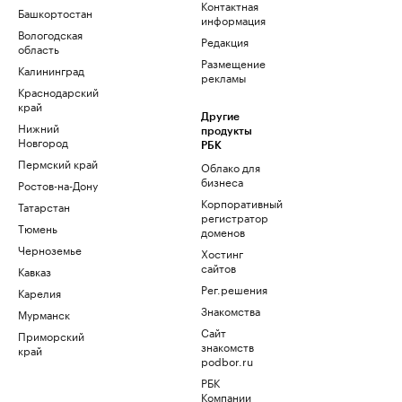
Контактная
Башкортостан
информация
Вологодская
Редакция
область
Размещение
Калининград
рекламы
Краснодарский
край
Другие
Нижний
продукты
Новгород
РБК
Пермский край
Облако для
бизнеса
Ростов-на-Дону
Корпоративный
Татарстан
регистратор
Тюмень
доменов
Черноземье
Хостинг
сайтов
Кавказ
Рег.решения
Карелия
Знакомства
Мурманск
Сайт
Приморский
знакомств
край
podbor.ru
РБК
Компании