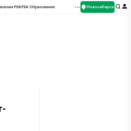
Новосибирск
вления РБК
РБК Образование
редитные рейтинги
Франшизы
Газета
ок наличной валюты
т-