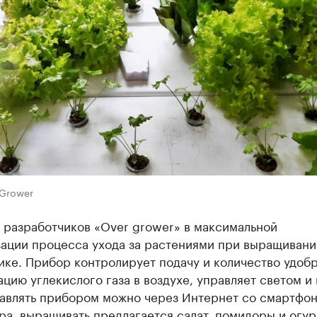
 Grower
 разработчиков «Over grower» в максимальной
зации процесса ухода за растениями при выращивани
ке. Прибор контролирует подачу и количество удоб
цию углекислого газа в воздухе, управляет светом и
равлять прибором можно через Интернет со смартфон
а, выращивать предлагается салат, помидоры и огур