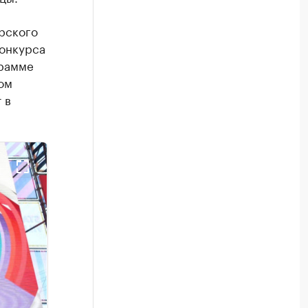
рского
конкурса
грамме
ном
 в