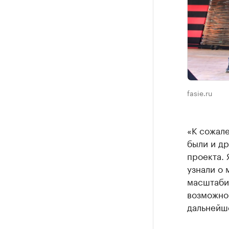
fasie.ru
«К сожале
были и др
проекта. 
узнали о 
масштабир
возможнос
дальнейш