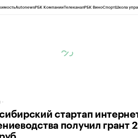
жимость
Autonews
РБК Компании
Телеканал
РБК Вино
Спорт
Школа упра
д
Стиль
Крипто
РБК Бизнес-среда
Дискуссионный клуб
Исследования
К
рагентов
Политика
Экономика
Бизнес
Технологии и медиа
Финансы
Рын
к
сибирский стартап интерне
ениеводства получил грант 2
руб.