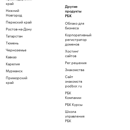
край
Другие
Нижний
продукты
Новгород
РБК
Пермский край
Облако для
бизнеса
Ростов-на-Дону
Корпоративный
Татарстан
регистратор
Тюмень
доменов
Черноземье
Хостинг
сайтов
Кавказ
Рег.решения
Карелия
Знакомства
Мурманск
Сайт
Приморский
знакомств
край
podbor.ru
РБК
Компании
РБК Курсы
Школа
управления
РБК