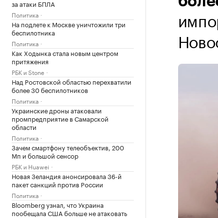
боле
за атаки БПЛА
импо
Политика
На подлете к Москве уничтожили три
беспилотника
Ново
Политика
Как Ходынка стала новым центром
притяжения
РБК и Stone
Над Ростовской областью перехватили
более 30 беспилотников
Политика
Украинские дроны атаковали
промпредприятие в Самарской
области
Политика
Зачем смартфону телеобъектив, 200
Мп и большой сенсор
РБК и Huawei
Новая Зеландия анонсировала 36-й
пакет санкций против России
Политика
Bloomberg узнал, что Украина
пообещала США больше не атаковать