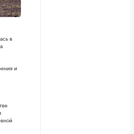
ась в
а
рения и
тве
л
евной