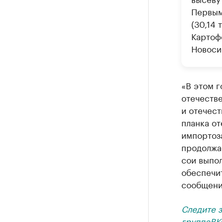
Первым
(30,14 
Картоф
Новосиб
«В этом г
отечеств
и отечест
планка от
импортоз
продолжае
сои выпо
обеспечи
сообщени
Следите 
группе
ВК