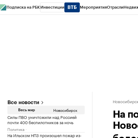
Подписка на РБК
Инвестиции
Мероприятия
Отрасли
Недви
РБК Курсы
РБК Life
Тренды
Визионеры
Национальные проекты
Горо
Спецпроекты СПб
Конференции СПб
Спецпроекты
Проверка конт
Новосибирс
Все новости
Новосибирск
Весь мир
На п
Силы ПВО уничтожили над Россией
почти 400 беспилотников за ночь
Ново
Политика
На Ильском НПЗ произошел пожар из-