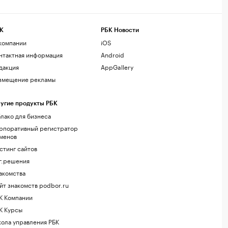
К
РБК Новости
компании
iOS
нтактная информация
Android
дакция
AppGallery
змещение рекламы
угие продукты РБК
лако для бизнеса
рпоративный регистратор
менов
стинг сайтов
г.решения
акомства
йт знакомств podbor.ru
К Компании
К Курсы
ола управления РБК