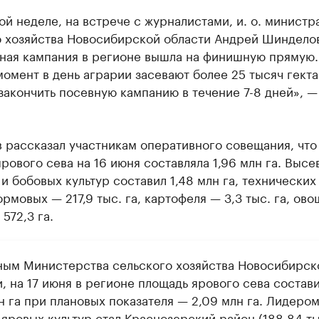
й неделе, на встрече с журналистами, и. о. министр
о хозяйства Новосибирской области Андрей Шинделов
вная кампания в регионе вышла на финишную прямую.
омент в день аграрии засевают более 25 тысяч гекта
закончить посевную кампанию в течение 7-8 дней», —
 рассказал участникам оперативного совещания, что
рового сева на 16 июня составляла 1,96 млн га. Высе
и бобовых культур составил 1,48 млн га, технических
кормовых — 217,9 тыс. га, картофеля — 3,3 тыс. га, ов
 572,3 га.
ным Министерства сельского хозяйства Новосибирск
, на 17 июня в регионе площадь ярового сева состав
н га при плановых показателя — 2,09 млн га. Лидером
яровых культур стал Краснозерский район (188,84 тыс