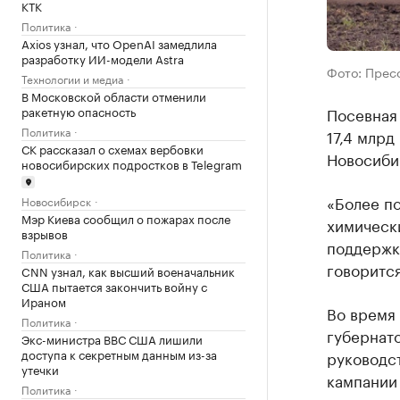
КТК
Политика
Axios узнал, что OpenAI замедлила
разработку ИИ-модели Astra
Фото: Прес
Технологии и медиа
В Московской области отменили
ракетную опасность
Посевная
Политика
17,4 млрд
СК рассказал о схемах вербовки
Новосиби
новосибирских подростков в Telegram
«Более п
Новосибирск
Мэр Киева сообщил о пожарах после
химическ
взрывов
поддержки
Политика
говорится
CNN узнал, как высший военачальник
США пытается закончить войну с
Ираном
Во время
Политика
губернат
Экс-министра ВВС США лишили
доступа к секретным данным из-за
руководс
утечки
кампании
Политика