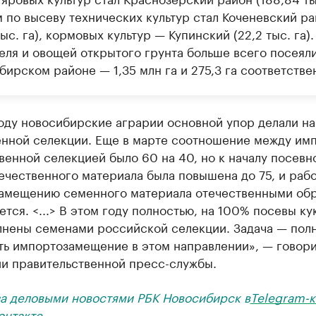
 по высеву технических культур стал Коченевский р
тыс. га), кормовых культур — Купинский (22,2 тыс. га).
еля и овощей открытого грунта больше всего посеяли
ирском районе — 1,35 млн га и 275,3 га соответстве
оду новосибирские аграрии основной упор делали н
енной селекции. Еще в марте соотношение между им
венной селекцией было 60 на 40, но к началу посевн
ечественного материала была повышена до 75, и рабо
амещению семенного материала отечественными об
тся. <...> В этом году полностью, на 100% посевы ку
лнены семенами российской селекции. Задача — пол
ть импортозамещение в этом направлении», — говори
и правительственной пресс-службы.
за деловыми новостями РБК Новосибирск в
Telegram-к
онтакте