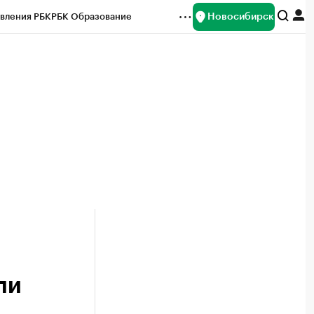
Новосибирск
вления РБК
РБК Образование
редитные рейтинги
Франшизы
Газета
ок наличной валюты
ли