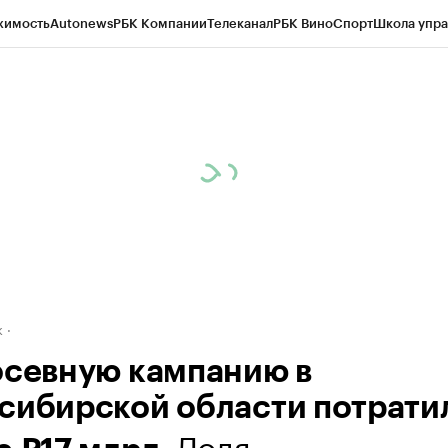
жимость
Autonews
РБК Компании
Телеканал
РБК Вино
Спорт
Школа упра
д
Стиль
Крипто
РБК Бизнес-среда
Дискуссионный клуб
Исследования
К
рагентов
Политика
Экономика
Бизнес
Технологии и медиа
Финансы
Рын
к
осевную кампанию в
сибирской области потрати
. Доля