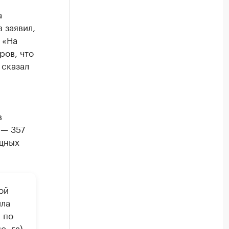
а
 заявил,
 «На
ров, что
 сказал
в
 — 357
ощных
ой
ила
 по
. га).