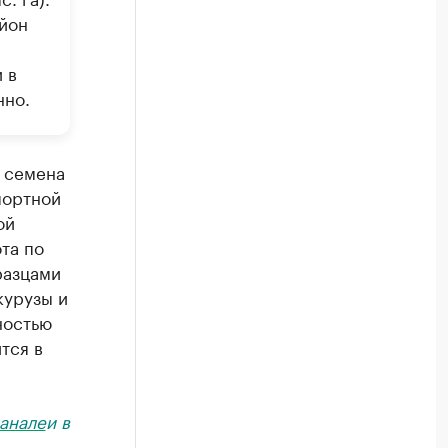
айон
 в
нно.
а семена
портной
ой
та по
разцами
курузы и
ностью
тся в
анале
и в