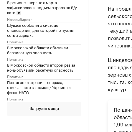
В регионе впервые с марта
зафиксировали подъем спроса на б/у
На прошло
авто
сельског
Новосибирск
что посе
Шуваев сообщил о системе
текущий м
оповещения, для которой не нужны
сеть и зарядка
позволит 
Политика
чиновник.
В Московской области объявили
беспилотную опасность
Шинделов
Политика
В Московской области второй раз за
площадь я
ночь объявили ракетную опасность
зерновых 
Политика
тыс. га, 
Пентагон отстранил генерала,
отвечавшего за помощь Украине и
культур —
фланг НАТО
Политика
По дан
Загрузить еще
области
1,99 мл
высеву 