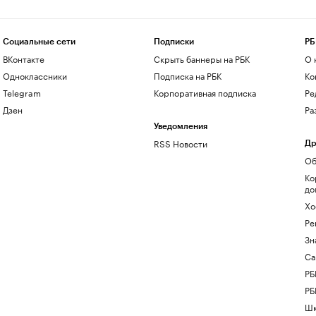
Социальные сети
Подписки
РБ
ВКонтакте
Скрыть баннеры на РБК
О 
Одноклассники
Подписка на РБК
Ко
Telegram
Корпоративная подписка
Ре
Дзен
Ра
Уведомления
RSS Новости
Др
Об
Ко
до
Хо
Ре
Зн
Са
РБ
РБ
Шк