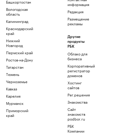
Башкортостан
информация
Вологодская
Редакция
область
Размещение
Калининград
рекламы
Краснодарский
край
Другие
Нижний
продукты
Новгород
РБК
Пермский край
Облако для
бизнеса
Ростов-на-Дону
Корпоративный
Татарстан
регистратор
Тюмень
доменов
Черноземье
Хостинг
сайтов
Кавказ
Рег.решения
Карелия
Знакомства
Мурманск
Сайт
Приморский
знакомств
край
podbor.ru
РБК
Компании