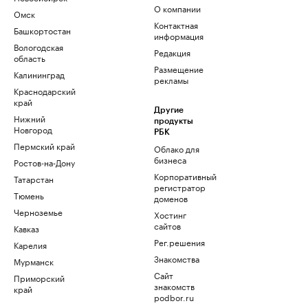
О компании
Омск
Контактная
Башкортостан
информация
Вологодская
Редакция
область
Размещение
Калининград
рекламы
Краснодарский
край
Другие
Нижний
продукты
Новгород
РБК
Пермский край
Облако для
бизнеса
Ростов-на-Дону
Корпоративный
Татарстан
регистратор
Тюмень
доменов
Черноземье
Хостинг
сайтов
Кавказ
Рег.решения
Карелия
Знакомства
Мурманск
Сайт
Приморский
знакомств
край
podbor.ru