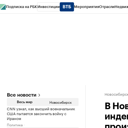
Подписка на РБК
Инвестиции
Мероприятия
Отрасли
Недви
РБК Курсы
РБК Life
Тренды
Визионеры
Национальные проекты
Горо
Спецпроекты СПб
Конференции СПб
Спецпроекты
Проверка конт
Новосибирс
Все новости
Новосибирск
Весь мир
В Но
CNN узнал, как высший военачальник
США пытается закончить войну с
инде
Ираном
Политика
прои