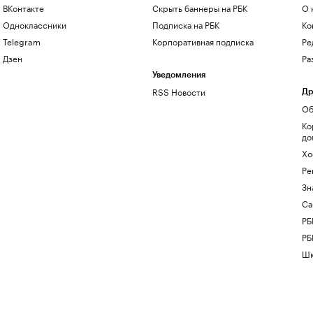
ВКонтакте
Скрыть баннеры на РБК
О 
Одноклассники
Подписка на РБК
Ко
Telegram
Корпоративная подписка
Ре
Дзен
Ра
Уведомления
RSS Новости
Др
Об
Ко
до
Хо
Ре
Зн
Са
РБ
РБ
Шк