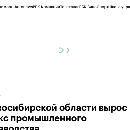
жимость
Autonews
РБК Компании
Телеканал
РБК Вино
Спорт
Школа упра
д
Стиль
Крипто
РБК Бизнес-среда
Дискуссионный клуб
Исследования
К
рагентов
Политика
Экономика
Бизнес
Технологии и медиа
Финансы
Рын
к
восибирской области вырос
кс промышленного
зводства