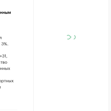
анным
л
 3%.
+31,
ство
енных
портных
и