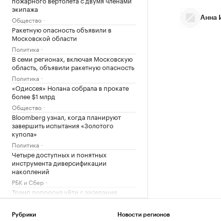
экипажа
Анна 
Общество
Ракетную опасность объявили в
Московской области
Политика
В семи регионах, включая Московскую
область, объявили ракетную опасность
Политика
«Одиссея» Нолана собрала в прокате
более $1 млрд
Общество
Bloomberg узнал, когда планируют
завершить испытания «Золотого
купола»
Политика
Четыре доступных и понятных
инструмента диверсификации
накоплений
РБК и Сбер
Трамп попросил уйти с заседания
Госдепа раньше, чтобы «вести войну»
Политика
Рубрики
Новости регионов
Испания ввела контроль на границе