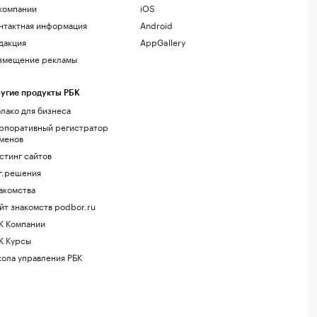
компании
iOS
нтактная информация
Android
дакция
AppGallery
змещение рекламы
угие продукты РБК
лако для бизнеса
рпоративный регистратор
менов
стинг сайтов
г.решения
акомства
йт знакомств podbor.ru
К Компании
К Курсы
ола управления РБК