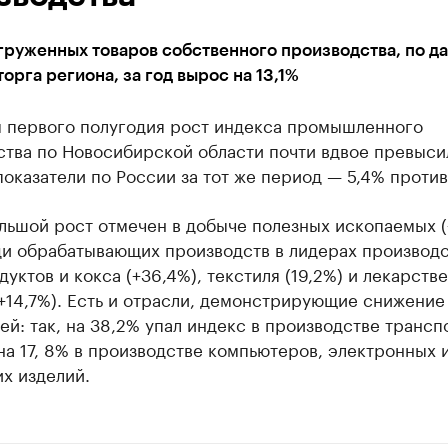
груженных товаров собственного производства, по д
рга региона, за год вырос на 13,1%
м первого полугодия рост индекса промышленного
ства по Новосибирской области почти вдвое превыси
оказатели по России за тот же период — 5,4% против
льшой рост отмечен в добыче полезных ископаемых (
ди обрабатывающих производств в лидерах производ
уктов и кокса (+36,4%), текстиля (19,2%) и лекарств
+14,7%). Есть и отрасли, демонстрирующие снижение
ей: так, на 38,2% упал индекс в производстве транс
на 17, 8% в производстве компьютеров, электронных 
х изделий.