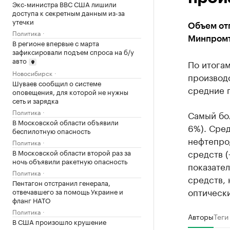
Экс-министра ВВС США лишили
доступа к секретным данным из-за
утечки
Объем от
Политика
Минпромто
В регионе впервые с марта
зафиксировали подъем спроса на б/у
авто
По итога
Новосибирск
производ
Шуваев сообщил о системе
средние п
оповещения, для которой не нужны
сеть и зарядка
Политика
Самый бо
В Московской области объявили
6%). Сре
беспилотную опасность
нефтепрод
Политика
средств (
В Московской области второй раз за
ночь объявили ракетную опасность
показател
Политика
средств, 
Пентагон отстранил генерала,
оптически
отвечавшего за помощь Украине и
фланг НАТО
Политика
Авторы
Теги
В США произошло крушение
пожарного вертолета с двумя членами