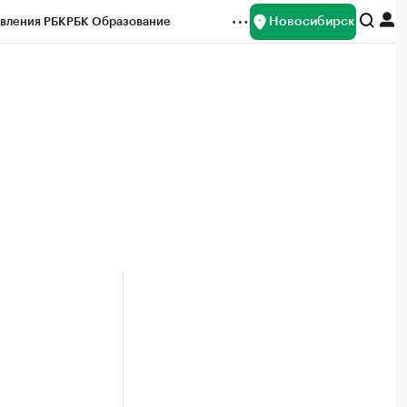
Новосибирск
вления РБК
РБК Образование
редитные рейтинги
Франшизы
Газета
ок наличной валюты