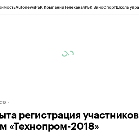
жимость
Autonews
РБК Компании
Телеканал
РБК Вино
Спорт
Школа упра
д
Стиль
Крипто
РБК Бизнес-среда
Дискуссионный клуб
Исследования
К
рагентов
Политика
Экономика
Бизнес
Технологии и медиа
Финансы
Рын
018
ыта регистрация участников
м «Технопром-2018»