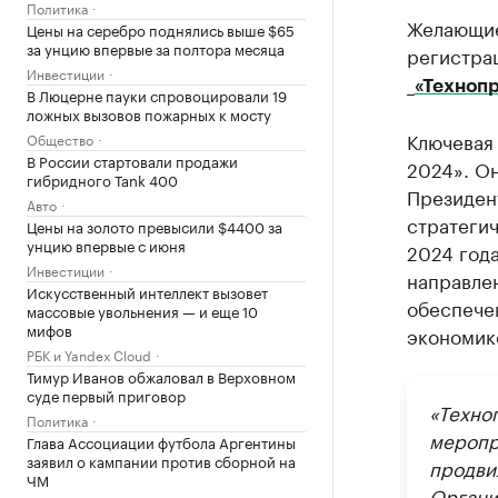
Политика
Желающие
Цены на серебро поднялись выше $65
за унцию впервые за полтора месяца
регистра
Инвестиции
_
«Техноп
В Люцерне пауки спровоцировали 19
ложных вызовов пожарных к мосту
Ключевая 
Общество
В России стартовали продажи
2024». Он
гибридного Tank 400
Президен
Авто
стратеги
Цены на золото превысили $4400 за
унцию впервые с июня
2024 года
Инвестиции
направле
Искусственный интеллект вызовет
обеспече
массовые увольнения — и еще 10
мифов
экономик
РБК и Yandex Cloud
Тимур Иванов обжаловал в Верховном
суде первый приговор
«Техно
Политика
меропр
Глава Ассоциации футбола Аргентины
заявил о кампании против сборной на
продви
ЧМ
Органи