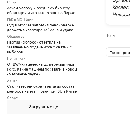
Спорт
Коллег
Зачем малому и среднему бизнесу
облигации и что важно знать о бирже
Новоси
РБК и МСП Банк
Суд в Москве запретил пенсионерке
держать в квартире каймана и удава
Теги
Общество
Партия «Яблоко» ответила на
заявление о подаче иска о снятии с
выборов
Технопром
Политика
От BWM-хамелеона до перехватчика
Ford. Какие машины показали в новом
«Человеке-пауке»
Авто
Стал известен окончательный состав
юниоров на этап Гран-при ISU в Китае
Спорт
Загрузить еще