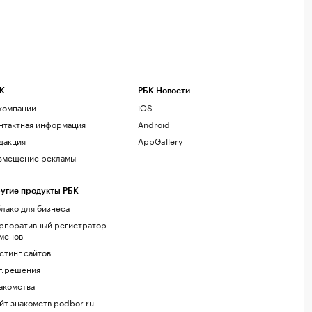
К
РБК Новости
компании
iOS
нтактная информация
Android
дакция
AppGallery
змещение рекламы
угие продукты РБК
лако для бизнеса
рпоративный регистратор
менов
стинг сайтов
г.решения
акомства
йт знакомств podbor.ru