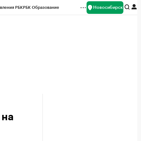
Новосибирск
вления РБК
РБК Образование
редитные рейтинги
Франшизы
Газета
ок наличной валюты
 на