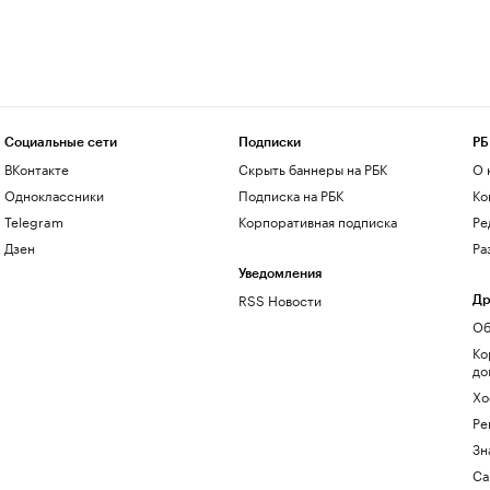
Социальные сети
Подписки
РБ
ВКонтакте
Скрыть баннеры на РБК
О 
Одноклассники
Подписка на РБК
Ко
Telegram
Корпоративная подписка
Ре
Дзен
Ра
Уведомления
RSS Новости
Др
Об
Ко
до
Хо
Ре
Зн
Са