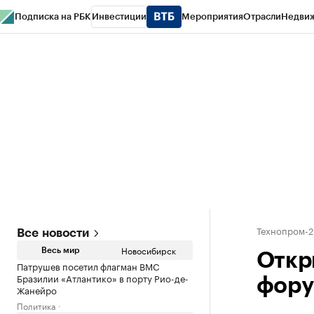
Подписка на РБК
Инвестиции
Мероприятия
Отрасли
Недви
РБК Курсы
РБК Life
Тренды
Визионеры
Национальные проекты
Горо
Спецпроекты СПб
Конференции СПб
Спецпроекты
Проверка конт
Технопром-2
Все новости
Новосибирск
Весь мир
Откр
Патрушев посетил флагман ВМС
Бразилии «Атлантико» в порту Рио-де-
фору
Жанейро
Политика