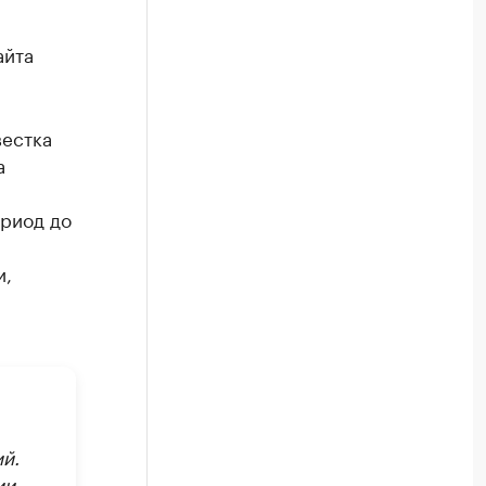
айта
вестка
а
ериод до
и,
й.
и,