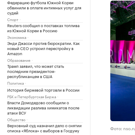
Федерацию футбола Южной Кореи
обвинили в оплате интимных услуг для
судей
Спорт
Reuters сообщил о поставках топлива
из Южной Кореи в Россию
Экономика
Энди Джасси против бюрократии. Как
новый CEO устроил перестройку в
Amazon
Образование
Трамп заявил, что может стать
последним президентом-
республиканцем в США
Политика
История биржевой торговли в России
РБК и Петербургская Биржа
Власти Домодедово сообщили о
ликвидации разлива химикатов после
атаки ВСУ
Общество
Верховный суд назначил дело о снятии
Фото: nso.r
списка «Яблока» с выборов в Госдуму