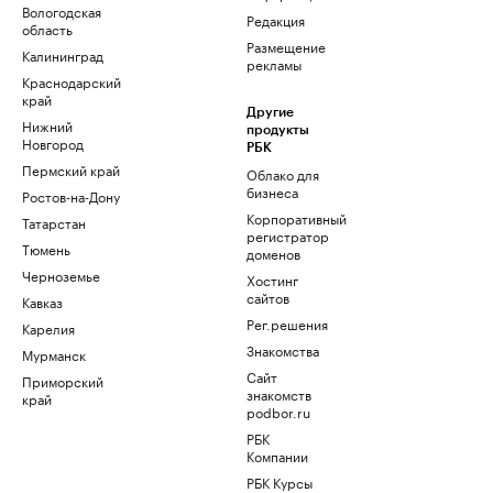
Вологодская
Редакция
область
Размещение
Калининград
рекламы
Краснодарский
край
Другие
Нижний
продукты
Новгород
РБК
Пермский край
Облако для
бизнеса
Ростов-на-Дону
Корпоративный
Татарстан
регистратор
Тюмень
доменов
Черноземье
Хостинг
сайтов
Кавказ
Рег.решения
Карелия
Знакомства
Мурманск
Сайт
Приморский
знакомств
край
podbor.ru
РБК
Компании
РБК Курсы