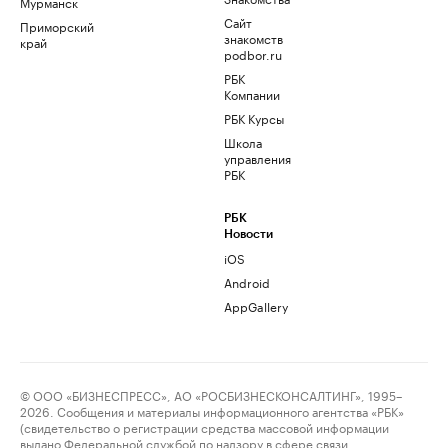
Мурманск
Сайт
Приморский
знакомств
край
podbor.ru
РБК
Компании
РБК Курсы
Школа
управления
РБК
РБК
Новости
iOS
Android
AppGallery
© ООО «БИЗНЕСПРЕСС», АО «РОСБИЗНЕСКОНСАЛТИНГ», 1995–
2026. Сообщения и материалы информационного агентства «РБК»
(свидетельство о регистрации средства массовой информации
выдано Федеральной службой по надзору в сфере связи,