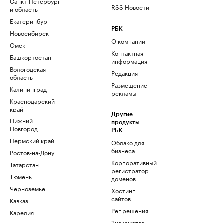
Санкт-Петербург
RSS Новости
и область
Екатеринбург
РБК
Новосибирск
О компании
Омск
Контактная
Башкортостан
информация
Вологодская
Редакция
область
Размещение
Калининград
рекламы
Краснодарский
край
Другие
Нижний
продукты
Новгород
РБК
Пермский край
Облако для
бизнеса
Ростов-на-Дону
Корпоративный
Татарстан
регистратор
Тюмень
доменов
Черноземье
Хостинг
сайтов
Кавказ
Рег.решения
Карелия
Знакомства