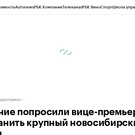
жимость
Autonews
РБК Компании
Телеканал
РБК Вино
Спорт
Школа упра
д
Стиль
Крипто
РБК Бизнес-среда
Дискуссионный клуб
Исследования
К
рагентов
Политика
Экономика
Бизнес
Технологии и медиа
Финансы
Рын
идропресс»
чие попросили вице-премье
анить крупный новосибирск
д