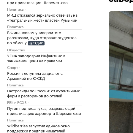
при приватизации Шереметьево
Политика
МИД отказался зеркально отвечать на
«театральный жест» властей Румынии
Политика
В Финансовом университете
рассказали, куда отправят студентов
по обмену
РАДИО
Общество
УЕФА заподозрил Инфантино в
занижении цены на права ЧМ
Спорт
Россия выступила за диалог с
Арменией по ЮКЖД
Политика
Гастрогиды по России: от аутентичных
ферм и ресторанов до отелей
РБК и РСХБ
Путин подписал указ, разрешающий
приватизацию аэропорта Шереметьево
Политика
Wildberries запустил единое окно
поддержки предпринимателей