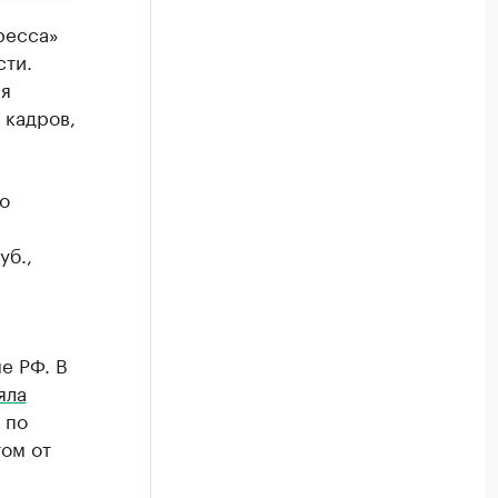
ресса»
сти.
ия
 кадров,
о
уб.,
е РФ. В
яла
 по
ом от