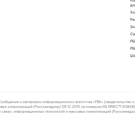
до
Хо
Ре
Зн
Са
РБ
РБ
Шк
ения и материалы информационного агентства «РБК» (свидетельство о 
овых коммуникаций (Роскомнадзор) 09.12.2015 за номером ИА №ФС77-63848) 
 связи, информационных технологий и массовых коммуникаций (Роскомнадз