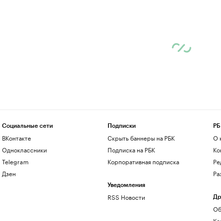
Социальные сети
Подписки
РБ
ВКонтакте
Скрыть баннеры на РБК
О 
Одноклассники
Подписка на РБК
Ко
Telegram
Корпоративная подписка
Ре
Дзен
Ра
Уведомления
RSS Новости
Др
Об
Ко