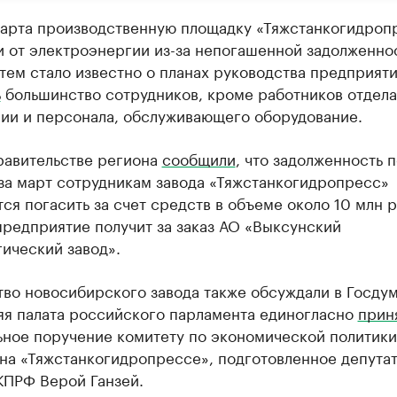
марта производственную площадку «Тяжстанкогидроп
 от электроэнергии из-за непогашенной задолженно
тем стало известно о планах руководства предприят
ь
большинство сотрудников, кроме работников отдела
рии и персонала, обслуживающего оборудование.
равительстве региона
сообщили
, что задолженность п
за март сотрудникам завода «Тяжстанкогидропресс»
ся погасить за счет средств в объеме около 10 млн р
редприятие получит за заказ АО «Выксунский
ический завод».
во новосибирского завода также обсуждали в Госдум
яя палата российского парламента единогласно
прин
ьное поручение комитету по экономической политики
на «Тяжстанкогидропрессе», подготовленное депутат
КПРФ Верой Ганзей.