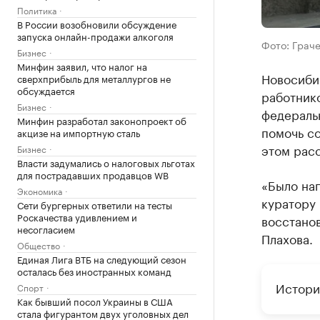
Политика
В России возобновили обсуждение
запуска онлайн-продажи алкоголя
Фото: Граче
Бизнес
Минфин заявил, что налог на
Новосиби
сверхприбыль для металлургов не
обсуждается
работник
Бизнес
федераль
Минфин разработал законопроект об
помочь с
акцизе на импортную сталь
этом расс
Бизнес
Власти задумались о налоговых льготах
для пострадавших продавцов WB
«Было на
Экономика
куратору
Сети бургерных ответили на тесты
Роскачества удивлением и
восстанов
несогласием
Плахова.
Общество
Единая Лига ВТБ на следующий сезон
осталась без иностранных команд
Истори
Спорт
Как бывший посол Украины в США
стала фигурантом двух уголовных дел