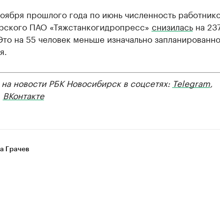
ноября прошлого года по июнь численность работник
рского ПАО «Тяжстанкогидропресс»
снизилась
на 23
Это на 55 человек меньше изначально запланированн
я.
 на новости РБК Новосибирск в соцсетях:
Telegram
,
,
ВКонтакте
а Грачев