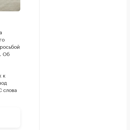
а
го
просьбой
. Об
 к
вод
С слова