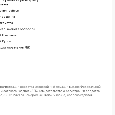
менов
стинг сайтов
г.решения
акомства
йт знакомств podbor.ru
К Компании
К Курсы
ола управления РБК
регистрации средства массовой информации выдано Федеральной
и сетевого издания «РБК» (свидетельство о регистрации средства
ор) 03.12.2021 за номером ЭЛ №ФС77-82385) сопровождаются