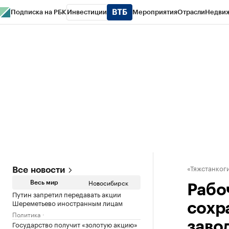
Подписка на РБК
Инвестиции
Мероприятия
Отрасли
Недви
РБК Курсы
РБК Life
Тренды
Визионеры
Национальные проекты
Горо
Спецпроекты СПб
Конференции СПб
Спецпроекты
Проверка конт
«Тяжстанког
Все новости
Новосибирск
Весь мир
Рабо
Путин запретил передавать акции
Шереметьево иностранным лицам
сохр
Политика
Государство получит «золотую акцию»
заво