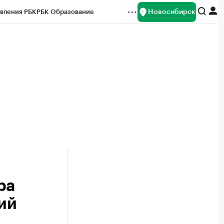
Новосибирск
вления РБК
РБК Образование
редитные рейтинги
Франшизы
Газета
ок наличной валюты
ра
ий