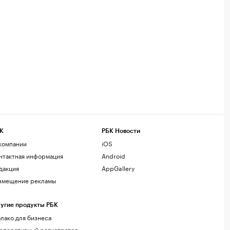
К
РБК Новости
компании
iOS
нтактная информация
Android
дакция
AppGallery
змещение рекламы
угие продукты РБК
лако для бизнеса
рпоративный регистратор