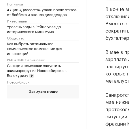
Политика
В конце 
Акции «Диасофта» упали после отказа
от байбека и анонса дивидендов
отключили
Инвестиции
Вместе с 
Уровень воды в Рейне упал до
сократит
исторического минимума
бухгалте
Общество
Как выбрать оптимальное
коммерческое помещение для
В мае в п
инвестиций
зарплате 
РБК и ПИК Серия плюс
планирует
Санкции помешали запустить
авиамаршрут из Новосибирска в
которые п
Белокуриху
металлург
Новосибирск
Загрузить еще
Банкротст
мае нижн
протокол
ситуации 
фракции 