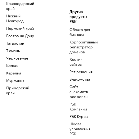
Краснодарский
край
Другие
Нижний
продукты
Новгород
РБК
Пермский край
Облако для
бизнеса
Ростов-на-Дону
Корпоративный
Татарстан
регистратор
Тюмень
доменов
Черноземье
Хостинг
сайтов
Кавказ
Рег.решения
Карелия
Знакомства
Мурманск
Сайт
Приморский
знакомств
край
podbor.ru
РБК
Компании
РБК Курсы
Школа
управления
РБК