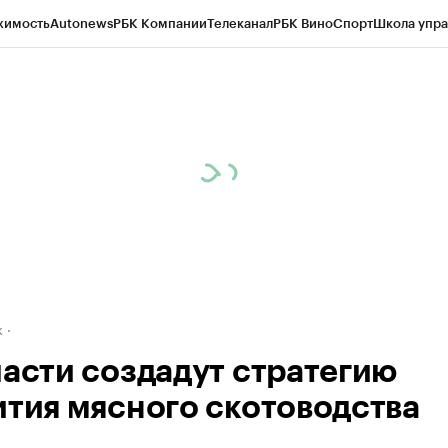
жимость
Autonews
РБК Компании
Телеканал
РБК Вино
Спорт
Школа упра
д
Стиль
Крипто
РБК Бизнес-среда
Дискуссионный клуб
Исследования
К
рагентов
Политика
Экономика
Бизнес
Технологии и медиа
Финансы
Рын
к
ласти создадут стратегию
ития мясного скотоводства