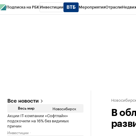
Подписка на РБК
Инвестиции
Мероприятия
Отрасли
Недви
РБК Курсы
РБК Life
Тренды
Визионеры
Национальные проекты
Горо
Спецпроекты СПб
Конференции СПб
Спецпроекты
Проверка конт
Новосибирс
Все новости
Новосибирск
Весь мир
В об
Акции IT-компании «Софтлайн»
подскочили на 16% без видимых
разв
причин
Инвестиции