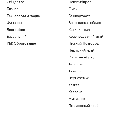
Компании
Общество
Новосибирск
В Приморье задержали подростков,
Бизнес
Омск
готовивших теракт на объекте
Технологии и медиа
Башкортостан
Росгвардии
Финансы
Вологодская область
Политика
Акции «Русагро» обвалились почти на
Биографии
Калининград
17% на фоне дивидендного гэпа
База знаний
Краснодарский край
Инвестиции
РБК Образование
Нижний Новгород
Более половины компаний при
Пермский край
ремонте офисов превышают
изначальный бюджет
Ростов-на-Дону
Недвижимость
Татарстан
Собянин сообщил об уничтожении
Тюмень
двух беспилотников
Черноземье
Политика
Кавказ
Бизнес в России ужесточил борьбу с
воровством сотрудников. Главные
Карелия
схемы
Мурманск
Образование
Приморский край
Загрузить еще