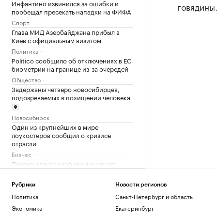
Инфантино извинился за ошибки и
говядины.
пообещал пресекать нападки на ФИФА
Спорт
Глава МИД Азербайджана прибыл в
Киев с официальным визитом
Политика
Politico сообщило об отключениях в ЕС
биометрии на границе из-за очередей
Общество
Задержаны четверо новосибирцев,
подозреваемых в похищении человека
Новосибирск
Один из крупнейших в мире
лоукостеров сообщил о кризисе
отрасли
Бизнес
Почему электромобили дешевеют
быстрее машин с ДВС
Подписка на РБК
Рубрики
Новости регионов
Подведены итоги конкурса
Политика
Санкт-Петербург и область
«Перспективная концепция
Экономика
Екатеринбург
маневрового локомотива»