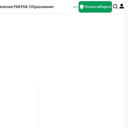
Новосибирск
вления РБК
РБК Образование
редитные рейтинги
Франшизы
Газета
ок наличной валюты