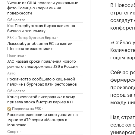
Ученые из США показали уникальные
В Новоси
фото Солнца с «перьями» на
стратегию
поверхности
создадут 
Общество
Как Петербургская биржа влияет на
конферен
бизнес и экономику
РБК и Петербургская Биржа
«Сейчас у
Люксембург обвинил ЕС во взятии
Шенгена «в заложники»
Количеств
Политика
годам вар
JAC назвал сроки появления нового
рамного внедорожника JS9 в России
Сейчас р
Авто
фермерск
Роскачество сообщило о кишечной
палочке в бургерах пяти ресторанов
производ
Общество
пород за 
Конец «золотой лихорадки»: к чему
между ни
привела эпоха быстрых карьер в IT
Подписка на РБК
Россияне завершили свое участие на
Над стра
турнире ATP серии «Мастерс» в
сельског
Монреале
универси
Спорт