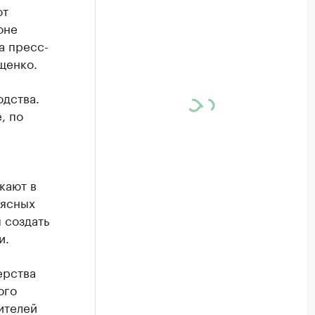
ют
оне
а пресс-
щенко.
одства.
, по
кают в
мясных
 создать
и.
ерства
ого
ителей