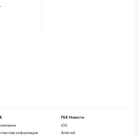
.
К
РБК Новости
компании
iOS
нтактная информация
Android