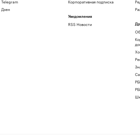
Telegram
Корпоративная подписка
Ре
Дзен
Ра
Уведомления
RSS Новости
Др
Об
Ко
до
Хо
Ре
Зн
Са
РБ
РБ
Шк