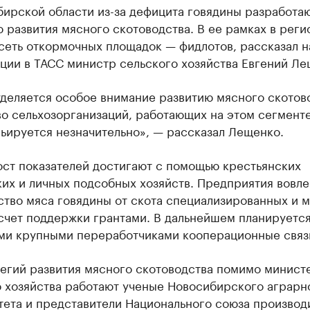
бирской области из-за дефицита говядины разработа
 развития мясного скотоводства. В ее рамках в реги
сеть откормочных площадок — фидлотов, рассказал н
ции в ТАСС министр сельского хозяйства Евгений Ле
деляется особое внимание развитию мясного скотов
о сельхозорганизаций, работающих на этом сегменте
ьируется незначительно», — рассказал Лещенко.
ост показателей достигают с помощью крестьянских
их и личных подсобных хозяйств. Предприятия вовле
ство мяса говядины от скота специализированных и 
счет поддержки грантами. В дальнейшем планируется
ми крупными переработчиками кооперационные связ
тегий развития мясного скотоводства помимо минист
о хозяйства работают ученые Новосибирского аграрн
тета и представители Национального союза производ