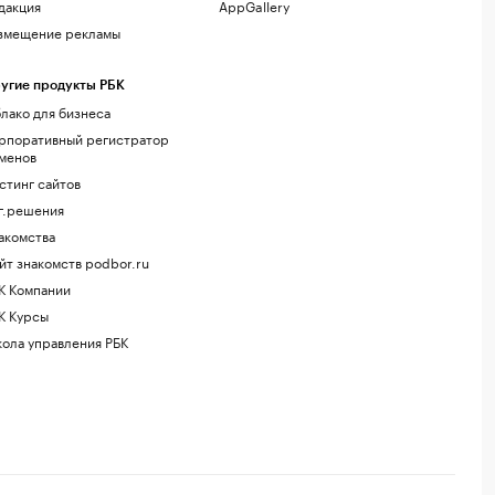
дакция
AppGallery
змещение рекламы
угие продукты РБК
лако для бизнеса
рпоративный регистратор
менов
стинг сайтов
г.решения
акомства
йт знакомств podbor.ru
К Компании
К Курсы
ола управления РБК