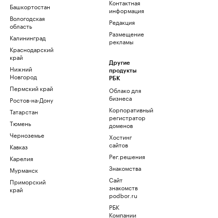
Контактная
Башкортостан
информация
Вологодская
Редакция
область
Размещение
Калининград
рекламы
Краснодарский
край
Другие
Нижний
продукты
Новгород
РБК
Пермский край
Облако для
бизнеса
Ростов-на-Дону
Корпоративный
Татарстан
регистратор
Тюмень
доменов
Черноземье
Хостинг
сайтов
Кавказ
Рег.решения
Карелия
Знакомства
Мурманск
Сайт
Приморский
знакомств
край
podbor.ru
РБК
Компании