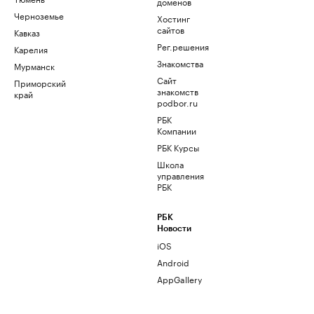
доменов
Черноземье
Хостинг
сайтов
Кавказ
Рег.решения
Карелия
Знакомства
Мурманск
Сайт
Приморский
знакомств
край
podbor.ru
РБК
Компании
РБК Курсы
Школа
управления
РБК
РБК
Новости
iOS
Android
AppGallery